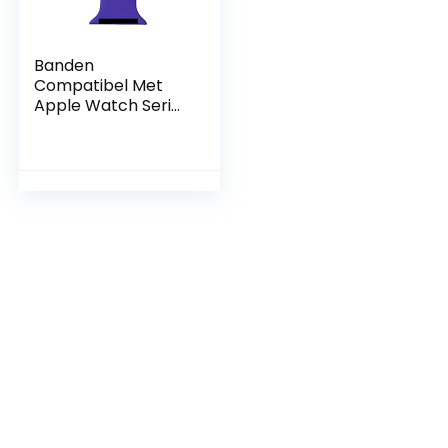
Banden
Compatibel Met
Apple Watch Series
SE/7/6/5/4/3/2/1
Patroon Gedrukt
Siliconen Pin Fob,
Voor
Verpleegkundigen
Verloskundigen
Artsen
Gezondheidszorg
Paramedici