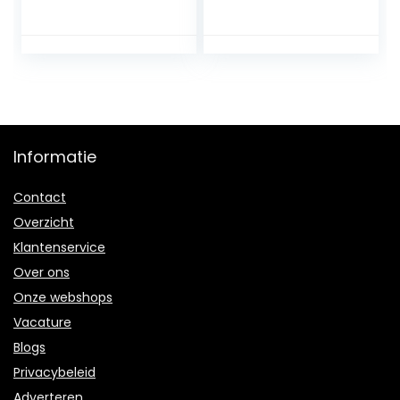
dameshorloge,
Fitness Armband
waterdicht,
Dames
stappenteller,
Smartwatch Slaap
hartslagmeting,
Hartslagbewaking
calorieën, slaap,
Gift H8, (Kleur: H8
Android, iOS
pro Gold) (Kleur:
Zilver) (Goud)
Informatie
Contact
Overzicht
Klantenservice
Over ons
Onze webshops
Vacature
Blogs
Privacybeleid
Adverteren