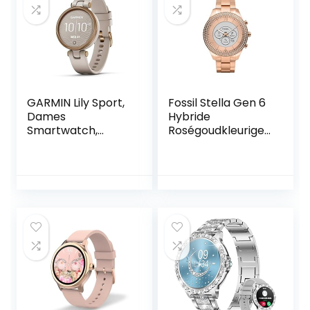
GARMIN Lily Sport,
Fossil Stella Gen 6
Dames
Hybride
Smartwatch,
Roségoudkleurige
Hoogwaardig
Roestvrijstalen
Aluminium,
Smartwatch met
Gezondheids en
Roségoudkleurige
Fitnessgegevens,
Roestvrijstalen
Vrouwen,
Armband voor
Touchscreen,
Dames, FTW7063
Smartphonemeldi
ngen, 5 Dagen
Batterijduur
(Gereviseerd)