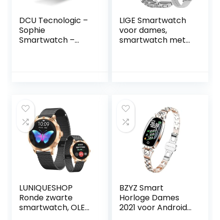
DCU Tecnologic –
LIGE Smartwatch
Sophie
voor dames,
Smartwatch –
smartwatch met
Smartwatch voor
telefoonfunctie,
dames roségoud
1,32 inch volledig
met roze siliconen
touchscreen,
band – HD-
fitnesshorloge
touchscreen 1,2
voor dames, met
inch – IP67
SpO2
waterdicht – 22
hartslagfrequentie
sportmodi – DCU
, slaapmonitor,
Smart App
IP67 waterdicht,
stappenteller,
horloge voor
dames, voor
Android iOS, zilver
LUNIQUESHOP
BZYZ Smart
Ronde zwarte
Horloge Dames
smartwatch, OLED
2021 voor Android
touchscreen
iOS Waterdichte