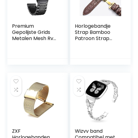
Premium
Horlogebandje
Gepolijste Grids
Strap Bamboo
Metalen Mesh Rvs
Patroon Strap
Horloge Strap
Echt lederen
Quick Release
horlogeband met
Vervanging
dubbele pers
Horloge Band met
Butterfly gesp
Dubbele Sloten
horloges
Implementatie
accessoires 12-24
Gesp voor Man
mm (Band Color :
Vrouw 18mm
B, Band Width :
20mm 22mm
18mm)
24mm met
Aanpassing Tool
ZXF
Wizvv band
Horlogebanden,
Compatibel met