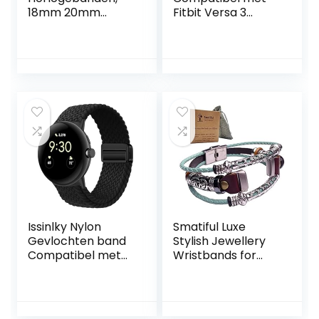
18mm 20mm
Fitbit Versa 3
22mm
Sense Leuke
Horlogeband 304
vlinder Stijlvolle
Roestvrijstalen
glanzende
Mesh
sieraden Snelle
Vervangende Riem
vervangende
(Band Color : Gold,
metalen armband
Band Width :
voor meisjes
14mm)
vrouwen
Issinlky Nylon
Smatiful Luxe
Gevlochten band
Stylish Jewellery
Compatibel met
Wristbands for
Google pixel,
Femme Women,
Elastische
Adjustable
Magnetische Gesp
Replacement
horlogeband voor
Sport Leather