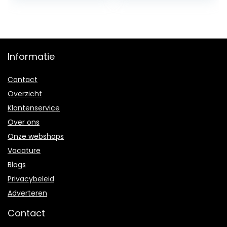
Google Pixel
Strap for Fitbit
Watch/Google
Luxe Stylish
Pixel Watch 2
Montre, Teal
Mannen Vrouwen
Green Aqua
Informatie
Contact
Overzicht
Klantenservice
Over ons
Onze webshops
Vacature
Blogs
Privacybeleid
Adverteren
Contact