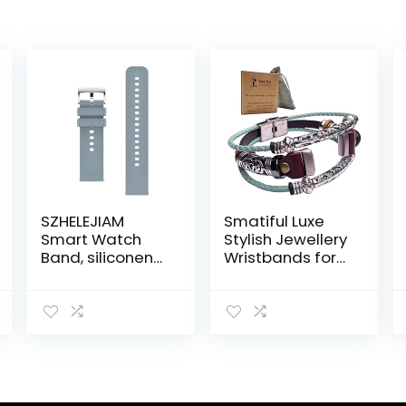
SZHELEJIAM
Smatiful Luxe
Smart Watch
Stylish Jewellery
Band, siliconen
Wristbands for
band,
Femme Women,
vervanging voor
Adjustable
P06 22 mm,
Replacement
verstelbare
Sport Leather
reservearmban
Strap for Fitbit
d voor vrouwen
Luxe Stylish
Montre, Teal
Green Aqua