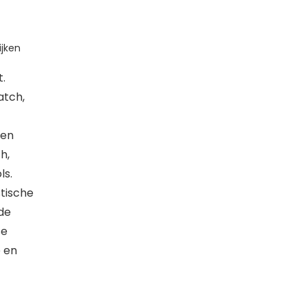
jken
.
atch,
len
h,
ls.
tische
de
se
e en