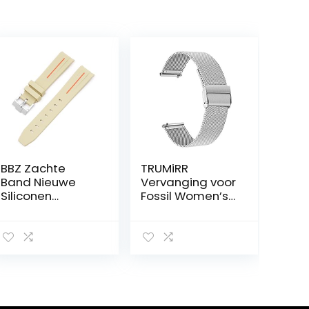
BBZ Zachte
TRUMiRR
Band Nieuwe
Vervanging voor
Siliconen
Fossil Women’s
Horloge Band
Gen 4 Venture
Compatibel met
HR
Omega X
horlogebandje,
Swatch Moon
18 mm,
Horloges
horlogeband
Mannen
van roestvrij
Vrouwen 20mm
staal, geweven,
Gebogen End
snelontgrendeli