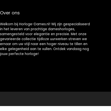
Rubber
ngsarmband
Polsband
voor Fossil Q
Over ons
Gen 3 Venture,
DW 36 mm
Welkom bij Horloge-Dames.nl! Wij zijn gespecialiseerd
in het leveren van prachtige dameshorloges,
samengesteld voor elegantie en precisie. Met onze
gevarieerde collectie tijdloze uurwerken streven we
ernaar om uw stijl naar een hoger niveau te tillen en
elke gelegenheid aan te vullen. Ontdek vandaag nog
jouw perfecte horloge!