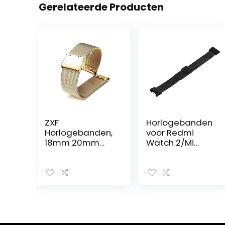
Gerelateerde Producten
ZXF
Horlogebanden
Horlogebanden,
voor Redmi
18mm 20mm
Watch 2/Mi
22mm
Watch Lite 2,
Horlogeband
Roestvrijstalen
304
Vervangende
Roestvrijstalen
Horlogebanden
Mesh
Polsbandjes
Vervangende
voor Mannen en
Riem (Band
Vrouwen voor
Color : Gold,
Redmi Watch