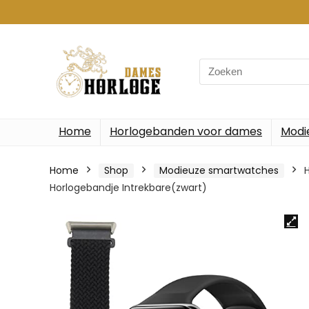
Search
for:
Home
Horlogebanden voor dames
Modi
Home
Shop
Modieuze smartwatches
Horlogebandje Intrekbare(zwart)