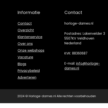
Band Width :
2/Mi Watch Lite
14mm)
2 Armband
Informatie
Contact
(Zwart)
Contact
horloge-dames.nl
Overzicht
Postadres: Lakenvelder 3
Klantenservice
5507KV Veldhoven
Nederland
Over ons
Onze webshops
KVK: 88360687
Vacature
E-mail:
info@horloge-
Blogs
dames.nl
Privacybeleid
Adverteren
2024 © Horloge-dames.nl Alle rechten voorbehouden