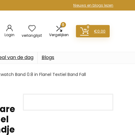
Nieuws en blogs lezen
0
0
€
0.00
Login
Vergelijken
verlanglijst
eal van de dag
Blogs
ch Band 0.8 in Flanel Textiel Band Fall
are
el
ndje