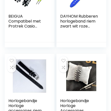
BEIGUA
DAYHOM Rubberen
Compatibel met
horlogeband riem
Protrek Casio
zwart wit roze
PRW-
duiksport
6000/6100/3000/31
horlogebandarmb
00 PRG-300
anden for mannen
Siliconen
18 mm 20 mm 22
horlogeband band
mm 24 mm
waterdicht
horlogebandje
bergbeklimmen
(Color : Sapphire,
heren armband
Size : 22mm)
24mm (Band Color
: Camouflage gray-
SR)
Horlogebandje
Horlogebandje
Horloge
Horloge
accessoires riem
Accessoires