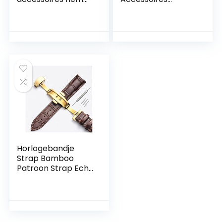
vrouwen meisjes
Staalband
horlogebanden
Mannelijke 20mm
lederen band
Sport Waterdicht
horlogeband 8mm
voor Rolex Luxe
10mm 12mm 14mm
Serie Vijf Kralen
16mm 18mm 20mm
Volledige Solid
22mm 24 (Band
Band Dames
Color : Black, Band
Horlogeband
Width : 12mm)
Vervanging (Color :
Q1, Grootte :
20mm)
Horlogebandje
Strap Bamboo
Patroon Strap Echt
lederen
horlogeband met
dubbele pers
Butterfly gesp
horloges