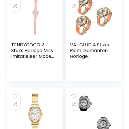
Vulmachine Miss
Polshorloge Voor
Dame
TENDYCOCO 2
VALICLUD 4 Stuks
Stuks Horloge Miss
Riem Diamanten
Imitatieleer Mode
Horloge
Kleine Tafel
Dameshorloge
Glanzend Metalen
Horloge Jurk
Horloge Horloges
Voor Vrouwen
Horloge
Dameshorloge
Decoratief
Horloge Dame
Horloges
Verpleegster
Vrouwen