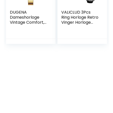
DUGENA
VALICLUD 3Pcs
Dameshorloge
Ring Horloge Retro
Vintage Comfort,
Vinger Horloge
kwarts,
Dames Horloges
roestvrijstalen
Voor Vrouwen
behuizing,
Elektronische
mineraalglas,
Vinger Heren
roestvrij stalen
Sieraden Ringen
trekkoord, 3 bar,
Ring Voor Mannen
wit, Armband
Heren Ringen
Fashion Ringen
Decor Miss Digitaal