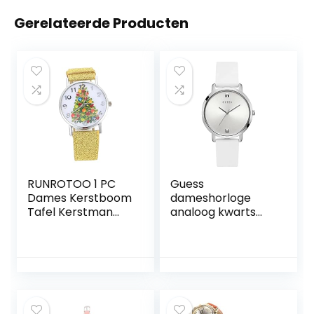
Gerelateerde Producten
RUNROTOO 1 PC
Guess
Dames Kerstboom
dameshorloge
Tafel Kerstman
analoog kwarts
Horloge Kerst
met siliconen band
Horloge Kids
W1210L1
Horloges Voor
Meisjes De Gift
Xmas Tree
Patroon Horloge
Roestvrijstalen