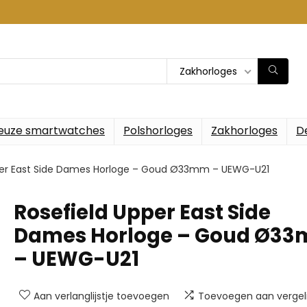
Zakhorloges
euze smartwatches
Polshorloges
Zakhorloges
D
per East Side Dames Horloge – Goud Ø33mm – UEWG-U21
Rosefield Upper East Side
Dames Horloge – Goud Ø3
– UEWG-U21
Aan verlanglijstje toevoegen
Toevoegen aan vergeli