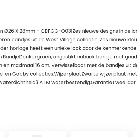
n Ø26 X 28mm – QBFGG-Q031Zes nieuwe designs in de icon
leren bandjes uit de West Village collectie. Zes nieuwe kl
eder horloge heeft een unieke look door de kenmerkende
.BandjeDonkergroen, ongestikt nubuck bandje met goud v
en maximaal 16 cm. Verwisselbaar met de bandjes uit de T
 en Gabby collecties.WijzerplaatZwarte wijzerplaat met 
aterdichtheid3 ATM waterbestendig.GarantieTwee jaar 