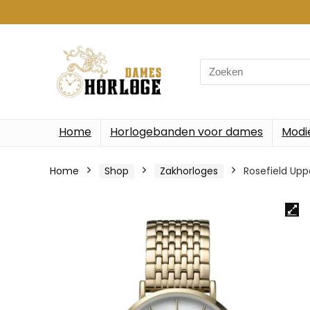
Search
for:
Home
Horlogebanden voor dames
Modi
Home
Shop
Zakhorloges
Rosefield Up