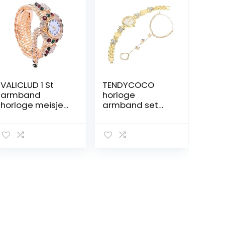
VALICLUD 1 St
TENDYCOCO
armband
horloge
horloge meisje
armband set
cadeaus
pols decoratie
waterdichte
modieuze
horloges voor
armbanden
dames
voor dames pak
cadeaus voor
cadeaus
kousvullers
herdenkingsges
dames horloge
chenken
quartz uurwerk
delicate quartz
horloge casual
horloge strass
horloge kwarts
horloge Glas
set Formele
versieren