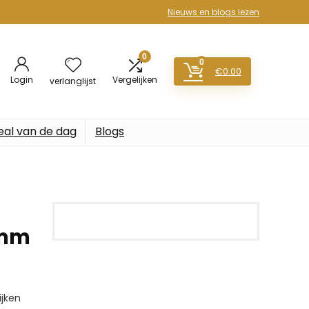
Nieuws en blogs lezen
0
0
€
0.00
Login
Vergelijken
verlanglijst
eal van de dag
Blogs
3mm
jken