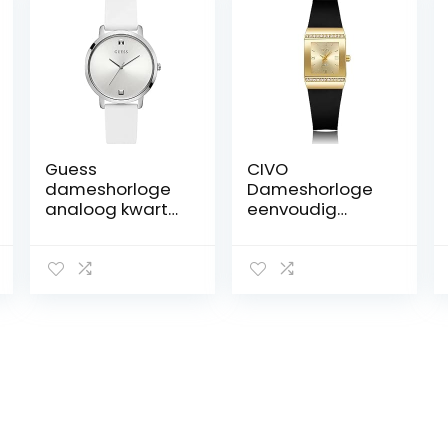
Guess
CIVO
dameshorloge
Dameshorloge
analoog kwarts
eenvoudig
met siliconen
polshorloge
band W1210L1
dames unisex
kwartshorloge
bamboe knoop
siliconen
armband
horloges dames
cijfers analoog
horloge
kwartshorloge
jurken horloge