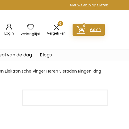
Nieuws en blogs lezen
0
0
€
0.00
Login
Vergelijken
verlanglijst
eal van de dag
Blogs
n Elektronische Vinger Heren Sieraden Ringen Ring