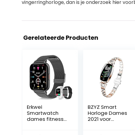
vingerringhorloge, dan is je onderzoek hier voorb
Gerelateerde Producten
Erkwei
BZYZ Smart
Smartwatch
Horloge Dames
dames fitness
2021 voor
tracker Android
Android iOS
iOS
Waterdichte