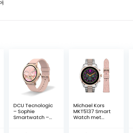
ij
DCU Tecnologic
Michael Kors
– Sophie
MKT5137 Smart
Smartwatch –
Watch met
Smartwatch
geïntegreerde
voor dames
Alexa ,eén