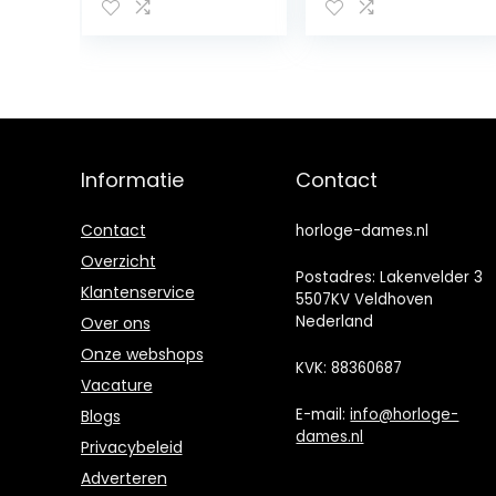
Fitness
Armband
Dames
Smartwatch
Slaap
Hartslagbewaki
ng Gift H8,
(Kleur: H8 pro
Informatie
Contact
Gold) (Kleur:
Zilver) (Goud)
Contact
horloge-dames.nl
Overzicht
Postadres: Lakenvelder 3
Klantenservice
5507KV Veldhoven
Nederland
Over ons
Onze webshops
KVK: 88360687
Vacature
E-mail:
info@horloge-
Blogs
dames.nl
Privacybeleid
Adverteren