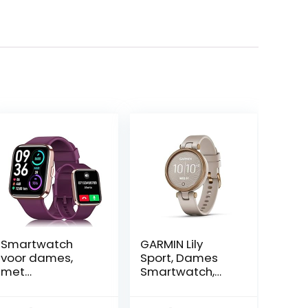
Smartwatch
GARMIN Lily
voor dames,
Sport, Dames
met
Smartwatch,
telefoonfunctie,
Hoogwaardig
1,7 inch
Aluminium,