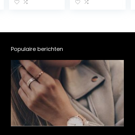
roségoud met
maat,zilver
roze siliconen
band – HD-
touchscreen 1,2
inch – IP67
waterdicht – 22
sportmodi –
DCU Smart App
Populaire berichten