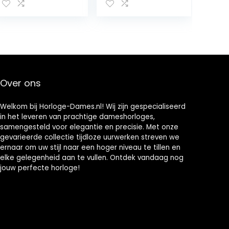
touchscreen,
Gezondheids en
met Alexa,
Fitnessgegeven
WhatsApp-
s, Vrouwen,
berichtherinneri
Touchscreen,
ng,
Smartphonemel
stappenteller,
dingen, 5 Dagen
smartwatch,
Batterijduur
hartslagmeter,
(Gereviseerd)
Over ons
slaapmonitor,
SpO2, IP68
activiteitstracke
Welkom bij Horloge-Dames.nl! Wij zijn gespecialiseerd
r voor Android
in het leveren van prachtige dameshorloges,
en iOS
samengesteld voor elegantie en precisie. Met onze
gevarieerde collectie tijdloze uurwerken streven we
ernaar om uw stijl naar een hoger niveau te tillen en
elke gelegenheid aan te vullen. Ontdek vandaag nog
jouw perfecte horloge!