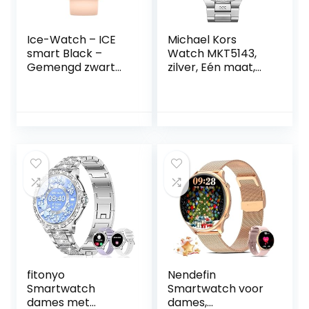
Ice-Watch – ICE
Michael Kors
smart Black –
Watch MKT5143,
Gemengd zwart
zilver, Eén maat,
verbonden
armband
horloge met
siliconen band –
021409 (1,85″)
fitonyo
Nendefin
Smartwatch
Smartwatch voor
dames met
dames,