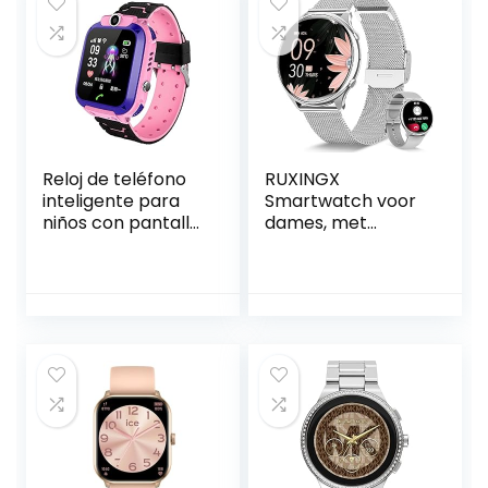
Reloj de teléfono
RUXINGX
inteligente para
Smartwatch voor
niños con pantalla
dames, met
táctile de
telefoonfunctie,
posicionamiento
1,39 inch HD
waterdicht para
volledig
niños y niñas de
touchscreen,
escuela primaria y
fitnesstracker met
secundaria foto
SpO2,
multición HD
hartslagmeter,
slaapmonitor,
menstruatiecyclus,
120 sportmodi,
polshorloge voor
iOS