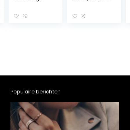
polshorloge
kwarts, met
dames unisex
leren armband
kwartshorloge
bamboe knoop
siliconen
armband
horloges dames
cijfers analoog
horloge
kwartshorloge
jurken horloge
voor vrouwen
heren
Populaire berichten