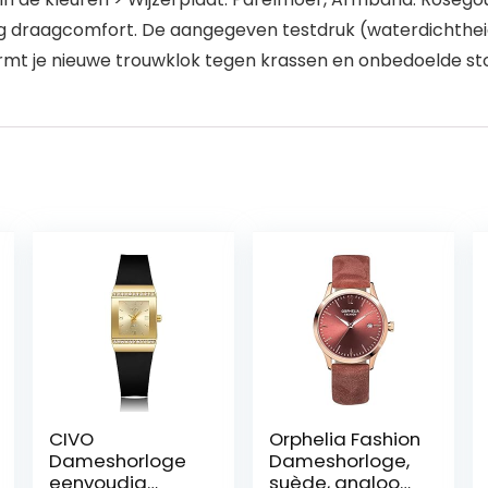
og draagcomfort. De aangegeven testdruk (waterdichtheid
rmt je nieuwe trouwklok tegen krassen en onbedoelde st
CIVO
Orphelia Fashion
Dameshorloge
Dameshorloge,
eenvoudig
suède, analoog,