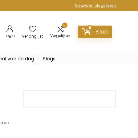
Nieuws en blogs lezen
0
0
€
0.00
Login
Vergelijken
verlanglijst
eal van de dag
Blogs
jken