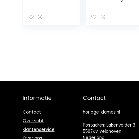
Mode Kleine
Voor Meisjes
Tafel
Romeinse
Cijfers Vinger
Horloge Metalen
Vinger Horloge
Ronde Vinger
Horloge
Decoratieve
Vrouwen
Horloges Casual
Horloge
Draagbare
Informatie
Contact
Contact
horloge-dames.nl
Overzicht
Postadres: Lakenvelder 3
Klantenservice
5507KV Veldhoven
Nederland
Over ons