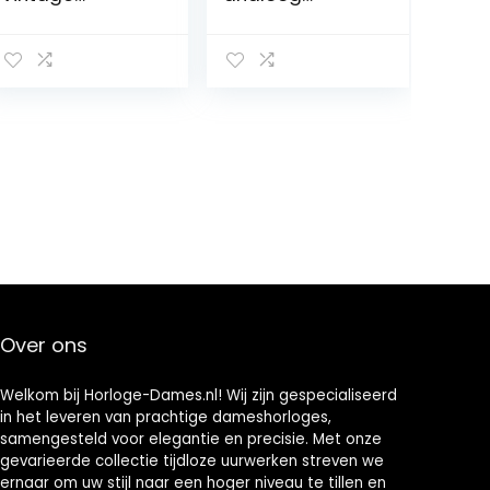
Comfort, kwarts,
kwartshorloge
roestvrijstalen
met roestvrij
behuizing,
staal
mineraalglas,
roestvrij stalen
trekkoord, 3 bar,
wit, Armband
Over ons
Welkom bij Horloge-Dames.nl! Wij zijn gespecialiseerd
in het leveren van prachtige dameshorloges,
samengesteld voor elegantie en precisie. Met onze
gevarieerde collectie tijdloze uurwerken streven we
ernaar om uw stijl naar een hoger niveau te tillen en