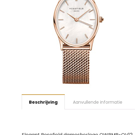
Beschrijving
Aanvullende informatie
Elegant Rosefield dameshorloge OWRMR-OV12. In