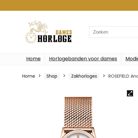
Search
for:
Home
Horlogebanden voor dames
Modi
Home
Shop
Zakhorloges
ROSEFIELD A