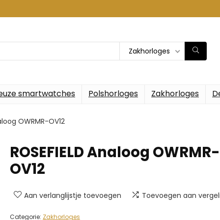
Zakhorloges
euze smartwatches
Polshorloges
Zakhorloges
D
naloog OWRMR-OV12
ROSEFIELD Analoog OWRMR-
OV12
Aan verlanglijstje toevoegen
Toevoegen aan vergeli
Categorie:
Zakhorloges