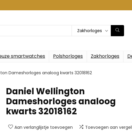
Zakhorloges
euze smartwatches
Polshorloges
Zakhorloges
D
ngton Dameshorloges analoog kwarts 32018162
Daniel Wellington
Dameshorloges analoog
kwarts 32018162
Aan verlanglijstje toevoegen
Toevoegen aan vergeli