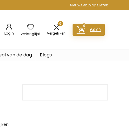
Nieuws en blogs lezen
0
0
€
0.00
Login
Vergelijken
verlanglijst
eal van de dag
Blogs
jken