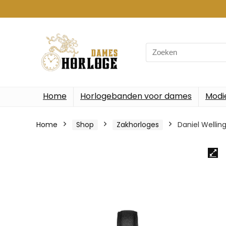
Search
for:
Home
Horlogebanden voor dames
Modi
Home
Shop
Zakhorloges
Daniel Welli