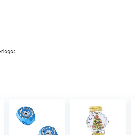
orloges