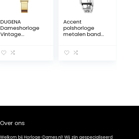
DUGENA
Accent
Dameshorloge
polshorloge
Vintage
metalen band
Comfort, kwarts,
analoog kwarts
roestvrijstalen
zilverkleurig
behuizing,
SS8722000003
mineraalglas,
roestvrij stalen
trekkoord, 3 bar,
wit, Armband
Over ons
Welkom bij Horloge-Dames.nl! Wij zijn gespecialiseerd