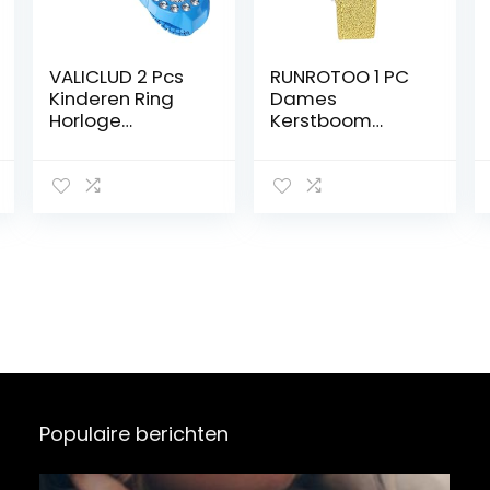
VALICLUD 2 Pcs
RUNROTOO 1 PC
Kinderen Ring
Dames
Horloge
Kerstboom
Beweging
Tafel Kerstman
Vinger Horloge
Horloge Kerst
Vrouwen Ring
Horloge Kids
Vierkante Vinger
Horloges Voor
Ring Horloge
Meisjes De Gift
Retro Horloge
Xmas Tree
Digitaal Horloge
Patroon Horloge
Voor Mannen
Roestvrijstalen
Xmas Retro
Vulmachine Miss
Vinger Horloge
Polshorloge
Diamanten Ring
Voor Dame
Populaire berichten