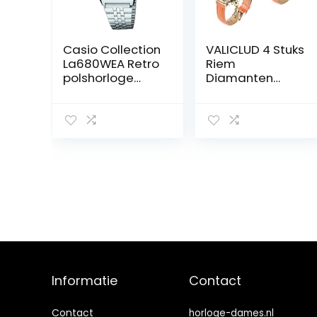
Casio Collection
VALICLUD 4 Stuks
La680WEA Retro
Riem
polshorloge
Diamanten
voor dames
Horloge
Dameshorloge
Glanzend
Metalen Horloge
Jurk Horloge
Horloges Voor
Vrouwen
Horloge
Dameshorloge
Decoratief
Horloge Dame
Horloges
Verpleegster
Vrouwen
Informatie
Contact
Contact
horloge-dames.nl