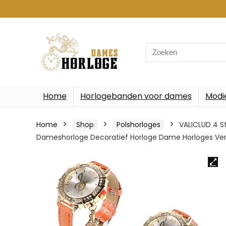
Search
for:
Home
Horlogebanden voor dames
Modi
Home
Shop
Polshorloges
VALICLUD 4 S
Dameshorloge Decoratief Horloge Dame Horloges Ve