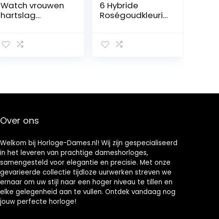
Watch vrouwen
6 Hybride
hartslag
Roségoudkleuri
menstruele
ge
cyclus
Roestvrijstalen
multifunctionele
Smartwatch
vrouwen
met
Smartwatch
Roségoudkleuri
Fitness Tracker
ge
voor Android iOS
Roestvrijstalen
(C)
Armband voor
Dames,
FTW7063
Over ons
Welkom bij Horloge-Dames.nl! Wij zijn gespecialiseerd
in het leveren van prachtige dameshorloges,
samengesteld voor elegantie en precisie. Met onze
gevarieerde collectie tijdloze uurwerken streven we
ernaar om uw stijl naar een hoger niveau te tillen en
elke gelegenheid aan te vullen. Ontdek vandaag nog
jouw perfecte horloge!