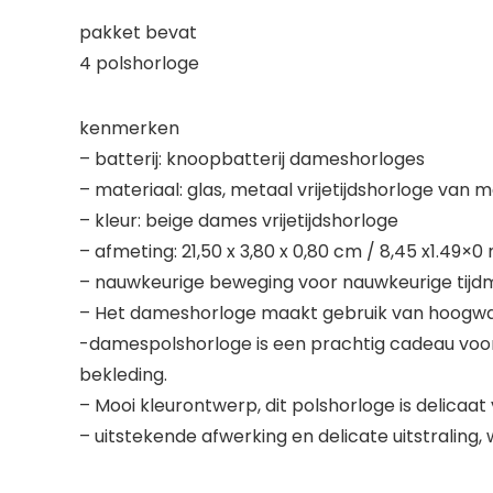
pakket bevat
4 polshorloge
kenmerken
– batterij: knoopbatterij dameshorloges
– materiaal: glas, metaal vrijetijdshorloge van 
– kleur: beige dames vrijetijdshorloge
– afmeting: 21,50 x 3,80 x 0,80 cm / 8,45 x1.49×0
– nauwkeurige beweging voor nauwkeurige tijdm
– Het dameshorloge maakt gebruik van hoogwaar
-damespolshorloge is een prachtig cadeau voor v
bekleding.
– Mooi kleurontwerp, dit polshorloge is delic
– uitstekende afwerking en delicate uitstraling, 