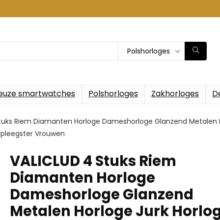
Polshorloges
euze smartwatches
Polshorloges
Zakhorloges
D
tuks Riem Diamanten Horloge Dameshorloge Glanzend Metalen H
rpleegster Vrouwen
VALICLUD 4 Stuks Riem
Diamanten Horloge
Dameshorloge Glanzend
Metalen Horloge Jurk Horlo