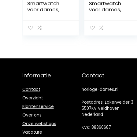
Smartwatch
Smartwatch
voor dames,
voor dames,
smartwatch
met
voor Android iOS
telefoonfunctie,
IP68 waterdicht,
stappenteller,
horloge voor
dames, met
menstruatiecycl
us,
bloeddrukmetin
g,
Informatie
Contact
hartslagmeter,
slaapmonitor,
100+ sportmodi,
Contact
horloge-dames.nl
fitnesshorloge
Overzicht
Postadres: Lakenvelder 3
Klantenservice
5507KV Veldhoven
Nederland
Over ons
Onze webshops
KVK: 88360687
Vacature