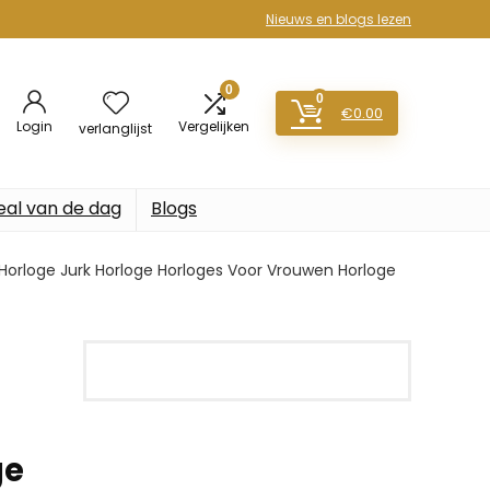
Nieuws en blogs lezen
0
0
€
0.00
Login
Vergelijken
verlanglijst
eal van de dag
Blogs
orloge Jurk Horloge Horloges Voor Vrouwen Horloge
ge