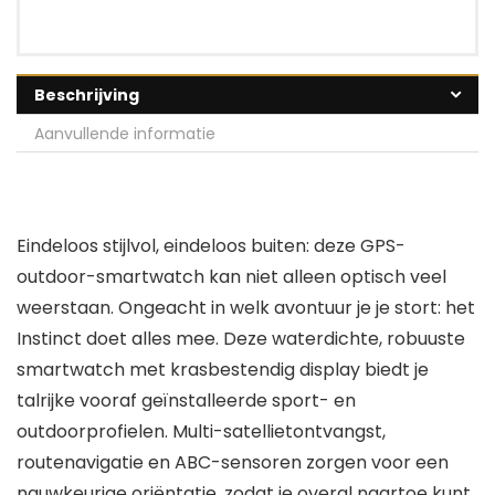
Beschrijving
Aanvullende informatie
Eindeloos stijlvol, eindeloos buiten: deze GPS-
outdoor-smartwatch kan niet alleen optisch veel
weerstaan. Ongeacht in welk avontuur je je stort: het
Instinct doet alles mee. Deze waterdichte, robuuste
smartwatch met krasbestendig display biedt je
talrijke vooraf geïnstalleerde sport- en
outdoorprofielen. Multi-satellietontvangst,
routenavigatie en ABC-sensoren zorgen voor een
nauwkeurige oriëntatie, zodat je overal naartoe kunt