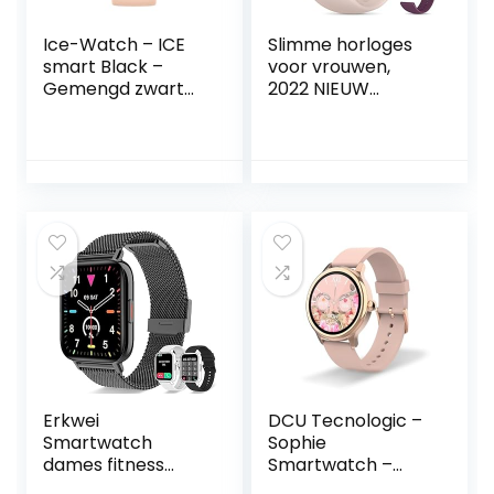
Ice-Watch – ICE
Slimme horloges
smart Black –
voor vrouwen,
Gemengd zwart
2022 NIEUW
verbonden
smartwatch voor
horloge met
Android-telefoons
siliconen band –
en iPhone, 3ATM
021409 (1,85″)
waterdichte
fitnesstracker met
slaaptracker,
hartslag,
bloedzuurstofmoni
tor, stappenteller,
smartwatch, roze
Erkwei
DCU Tecnologic –
Smartwatch
Sophie
dames fitness
Smartwatch –
tracker Android
Smartwatch voor