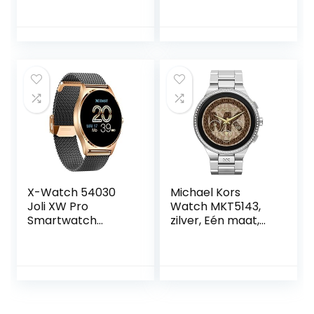
iOS
dames roségoud
met roze siliconen
band – HD-
touchscreen 1,2
inch – IP67
waterdicht – 22
sportmodi – DCU
Smart App
X-Watch 54030
Michael Kors
Joli XW Pro
Watch MKT5143,
Smartwatch
zilver, Eén maat,
Dames,
armband
Fluweelzwart