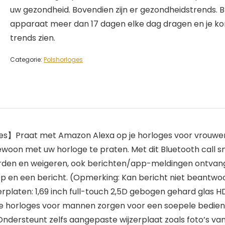
uw gezondheid. Bovendien zijn er gezondheidstrends. Bli
apparaat meer dan 17 dagen elke dag dragen en je ko
trends zien.
Categorie:
Polshorloges
】Praat met Amazon Alexa op je horloges voor vrouwen. S
ewoon met uw horloge te praten. Met dit Bluetooth call s
en en weigeren, ook berichten/app-meldingen ontvangen
 en een bericht. (Opmerking: Kan bericht niet beantwoo
rplaten: 1,69 inch full-touch 2,5D gebogen gehard glas H
e horloges voor mannen zorgen voor een soepele bedienin
 Ondersteunt zelfs aangepaste wijzerplaat zoals foto’s van 