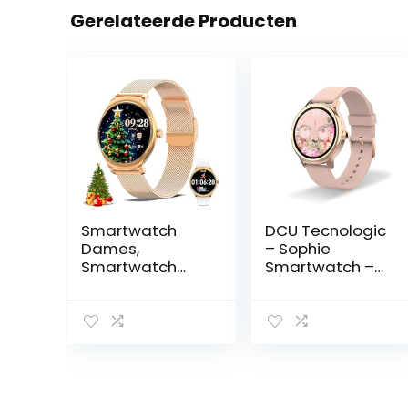
Gerelateerde Producten
Smartwatch
DCU Tecnologic
Dames,
– Sophie
Smartwatch
Smartwatch –
voor Dames
Smartwatch
met
voor dames
Bellen/Kiezen
roségoud met
via Bluetooth,
roze siliconen
Slaapmonitor
band – HD-
Menstruatie
touchscreen 1,2
volgen,IP68
inch – IP67