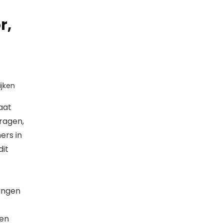
r,
jken
aat
ragen,
ers in
dit
ingen
een