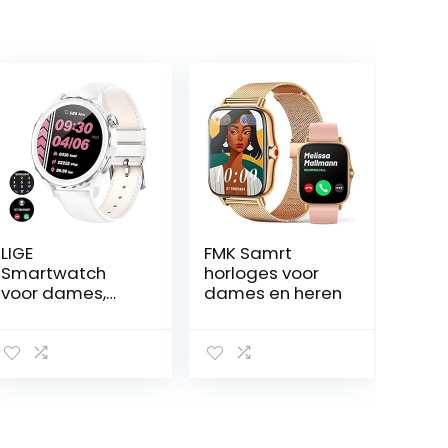
LIGE
FMK Samrt
Smartwatch
horloges voor
voor dames,
dames en heren
met
telefoonfunctie,
IP68 waterdicht,
stappenteller,
horloge voor
dames, met
menstruatiecycl