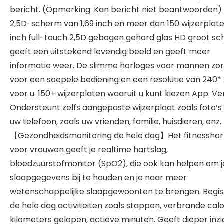
bericht. (Opmerking: Kan bericht niet beantwoorden) 
2,5D-scherm van 1,69 inch en meer dan 150 wijzerplaten
inch full-touch 2,5D gebogen gehard glas HD groot sc
geeft een uitstekend levendig beeld en geeft meer
informatie weer. De slimme horloges voor mannen zo
voor een soepele bediening en een resolutie van 240*
voor u. 150+ wijzerplaten waaruit u kunt kiezen App: Ver
Ondersteunt zelfs aangepaste wijzerplaat zoals foto’s
uw telefoon, zoals uw vrienden, familie, huisdieren, enz.
【Gezondheidsmonitoring de hele dag】Het fitnesshor
voor vrouwen geeft je realtime hartslag,
bloedzuurstofmonitor (SpO2), die ook kan helpen om j
slaapgegevens bij te houden en je naar meer
wetenschappelijke slaapgewoonten te brengen. Regis
de hele dag activiteiten zoals stappen, verbrande calo
kilometers gelopen, actieve minuten. Geeft dieper inzi