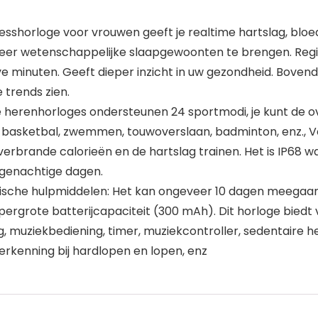
shorloge voor vrouwen geeft je realtime hartslag, bloe
eer wetenschappelijke slaapgewoonten te brengen. Regist
e minuten. Geeft dieper inzicht in uw gezondheid. Bovendi
 trends zien.
herenhorloges ondersteunen 24 sportmodi, je kunt de o
al, basketbal, zwemmen, touwoverslaan, badminton, enz.,
 verbrande calorieën en de hartslag trainen. Het is IP68 w
egenachtige dagen.
ktische hulpmiddelen: Het kan ongeveer 10 dagen meega
rgrote batterijcapaciteit (300 mAh). Dit horloge biedt v
, muziekbediening, timer, muziekcontroller, sedentaire h
herkenning bij hardlopen en lopen, enz