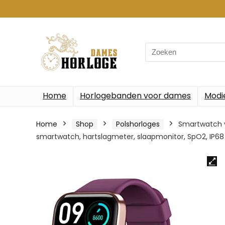
Search
for:
Home
Horlogebanden voor dames
Modi
Home
Shop
Polshorloges
Smartwatch v
smartwatch, hartslagmeter, slaapmonitor, SpO2, IP68 a