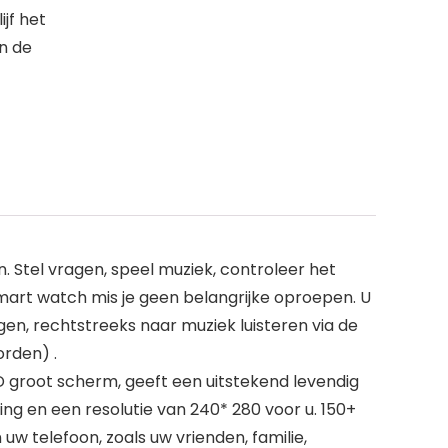
jf het
n de
tel vragen, speel muziek, controleer het
mart watch mis je geen belangrijke oproepen. U
, rechtstreeks naar muziek luisteren via de
rden) .
D groot scherm, geeft een uitstekend levendig
g en een resolutie van 240* 280 voor u. 150+
uw telefoon, zoals uw vrienden, familie,