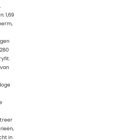
.
: 1,69
herm,
rgen
 280
yfit.
 van
loge
e
treer
rieën,
cht in