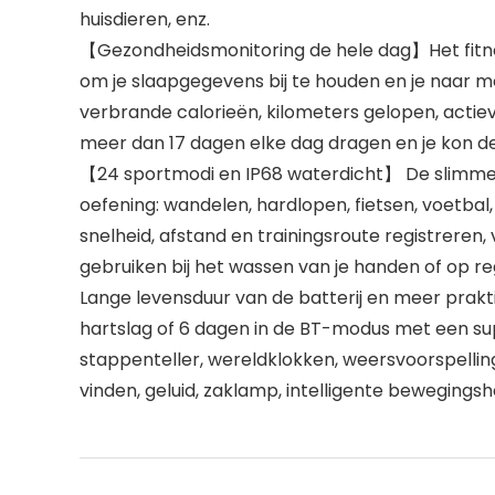
huisdieren, enz.
【Gezondheidsmonitoring de hele dag】Het fitnes
om je slaapgegevens bij te houden en je naar m
verbrande calorieën, kilometers gelopen, actiev
meer dan 17 dagen elke dag dragen en je kon de
【24 sportmodi en IP68 waterdicht】 De slimme 
oefening: wandelen, hardlopen, fietsen, voetb
snelheid, afstand en trainingsroute registreren,
gebruiken bij het wassen van je handen of op r
Lange levensduur van de batterij en meer pra
hartslag of 6 dagen in de BT-modus met een supe
stappenteller, wereldklokken, weersvoorspelling
vinden, geluid, zaklamp, intelligente bewegings