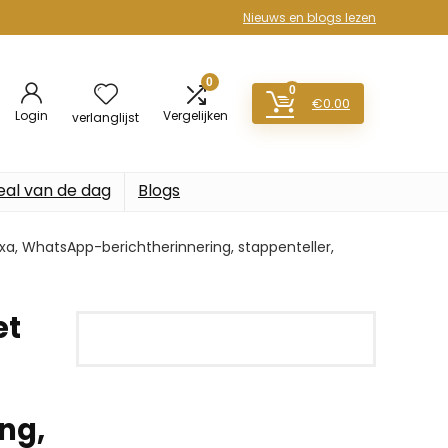
Nieuws en blogs lezen
0
0
€
0.00
Login
Vergelijken
verlanglijst
eal van de dag
Blogs
a, WhatsApp-berichtherinnering, stappenteller,
et
ng,