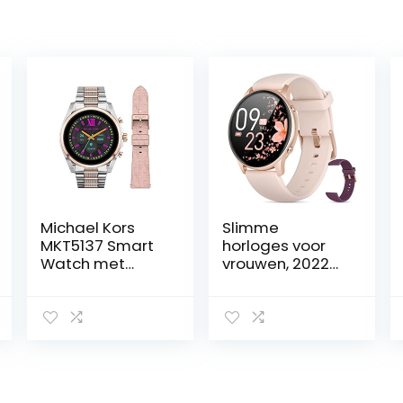
Michael Kors
Slimme
MKT5137 Smart
horloges voor
Watch met
vrouwen, 2022
geïntegreerde
NIEUW
Alexa ,eén
smartwatch
maat,zilver
voor Android-
telefoons en
iPhone, 3ATM
waterdichte
fitnesstracker