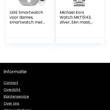
LIGE Smartwatch
Michael Kors
voor dames,
Watch MKT5143,
smartwatch met
zilver, Eén maat,
telefoonfunctie,
armband
1,32 inch volledig
touchscreen,
fitnesshorloge
voor dames, met
SpO2 hartslag, 20
sportmodi, IP67
waterdicht,
smartwatch,
Informatie
calorieëntracker,
Contact
Overzicht
Klantenservice
Over ons