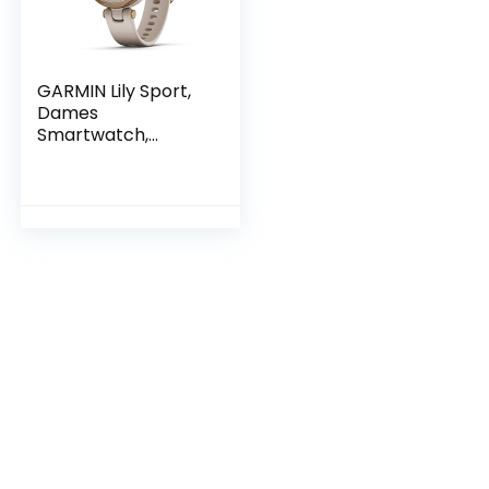
GARMIN Lily Sport,
Dames
Smartwatch,
Hoogwaardig
Aluminium,
Gezondheids en
Fitnessgegevens,
Vrouwen,
Touchscreen,
Smartphonemeldin
gen, 5 Dagen
Batterijduur
(Gereviseerd)