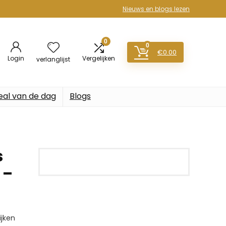
Nieuws en blogs lezen
0
0
€
0.00
Login
Vergelijken
verlanglijst
eal van de dag
Blogs
s
 –
jken