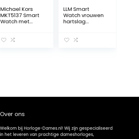
Michael Kors
LLM Smart
MKT5137 Smart
Watch vrouwen
Watch met
hartslag
geïntegreerde
menstruele
Alexa ,eén
cyclus
maat,zilver
multifunctionele
vrouwen
Smartwatch
Fitness Tracker
voor Android iOS
(C)
Over ons
Welkom bij Horloge-Dames.nl! Wij zijn gespecialiseerd
in het leveren van prachtige dameshorloges,