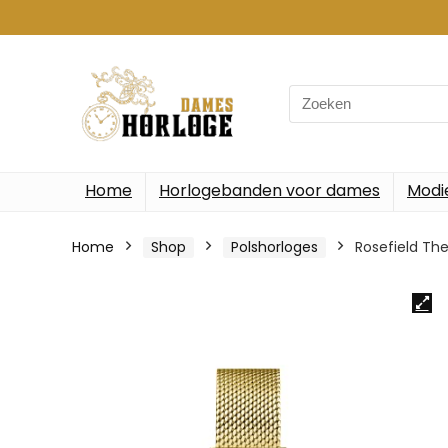
Search
for:
Home
Horlogebanden voor dames
Modi
Home
Shop
Polshorloges
Rosefield T