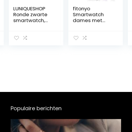
LUNIQUESHOP
fitonyo
Ronde zwarte
Smartwatch
smartwatch,
dames met
OLED
telefoonfunctie
touchscreen
(diamant zilver)
dameshorloge,
waterdicht,
stappenteller,
hartslagmeting,
calorieën, slaap,
Android, iOS
Populaire berichten