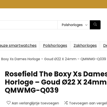
Polshorloges
euze smartwatches
Polshorloges
Zakhorloges
D
he Boxy Xs Dames Horloge – Goud Ø22 X 24mm – QMWMG-Q039
Rosefield The Boxy Xs Dame
Horloge – Goud Ø22 X 24mm
QMWMG-Q039
Aan verlanglijstje toevoegen
Toevoegen aan vergeli