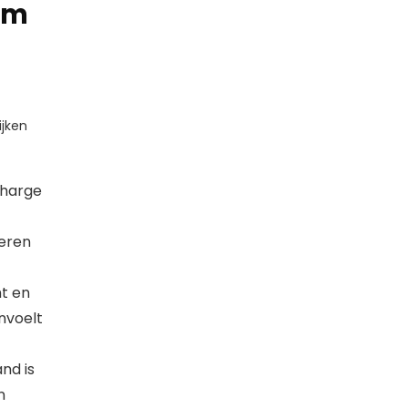
em
jken
Charge
deren
t en
anvoelt
nd is
n