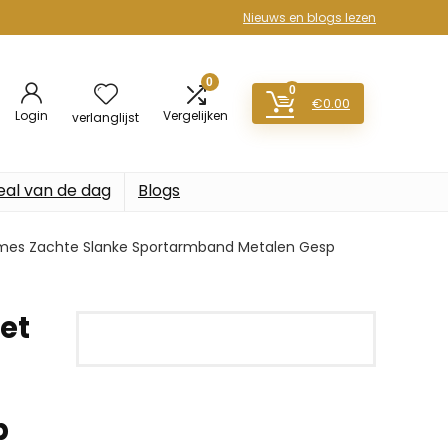
Nieuws en blogs lezen
0
0
€
0.00
Login
Vergelijken
verlanglijst
eal van de dag
Blogs
Dames Zachte Slanke Sportarmband Metalen Gesp
et
p