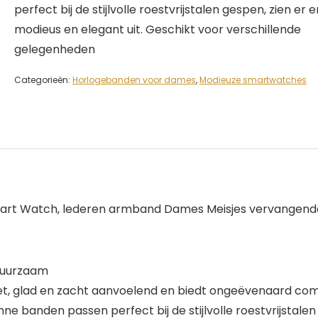
perfect bij de stijlvolle roestvrijstalen gespen, zien er e
modieus en elegant uit. Geschikt voor verschillende
gelegenheden
Categorieën:
Horlogebanden voor dames
,
Modieuze smartwatches
mart Watch, lederen armband Dames Meisjes vervangen
 duurzaam
d niet, glad en zacht aanvoelend en biedt ongeëvenaard co
unne banden passen perfect bij de stijlvolle roestvrijstale