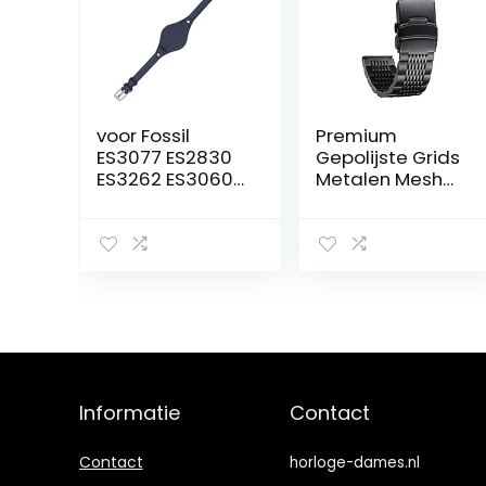
voor Fossil
Premium
ES3077 ES2830
Gepolijste Grids
ES3262 ES3060
Metalen Mesh
stijlvolle dames
Rvs Horloge
horlogeband
Strap Quick
lederen
Release
horlogebandjes
Vervanging
dame kleine
Horloge Band
armband (kleur:
met Dubbele
zwart zilver,
Sloten
maat: 8 mm)
Implementatie
Gesp voor Man
Vrouw 18mm
Informatie
Contact
20mm 22mm
24mm met
Aanpassing Tool
Contact
horloge-dames.nl