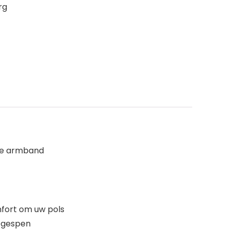
rg
de armband
mfort om uw pols
n gespen