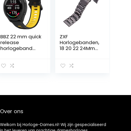
BBZ 22 mm quick
ZXF
release
Horlogebanden,
horlogeband
18 20 22 24Mm
Compatibel met
Horlogebanden
Garmin
Armband
Forerunner 265
Vrouwen
band,
Geborsteld Rvs
Forerunner 965
Polshorloge
band,
Strap Band
FORERUNNER 255
Dubbele Push
band
Deployment
Sluiting (Color :
Zwart, Size :
Over ons
20mm)
Welkom bij Horloge-Dames.nl! Wij zijn gespecialiseerd
in het leveren van prachtige dameshorloges,