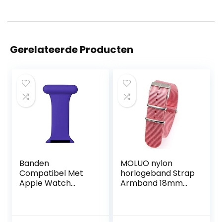
Gerelateerde Producten
Banden
MOLUO nylon
Compatibel Met
horlogeband Strap
Apple Watch
Armband 18mm
Series
20mm 22mm
SE/7/6/5/4/3/2/1
Strap Stripe
Patroon Gedrukt
Replacement