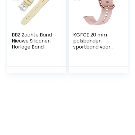
BBZ Zachte Band
KGFCE 20 mm
Nieuwe Siliconen
polsbanden
Horloge Band
sportband voor
Compatibel met
Polar Ignite/Unite
Omega X Swatch
horlogeband
Moon Horloges
siliconen armband
Mannen Vrouwen
vervanging voor
20mm Gebogen
Polar Ignite 2
End Rubber
smartwatchbandj
Polsband
es (kleur: 12, maat:
20 mm universeel)