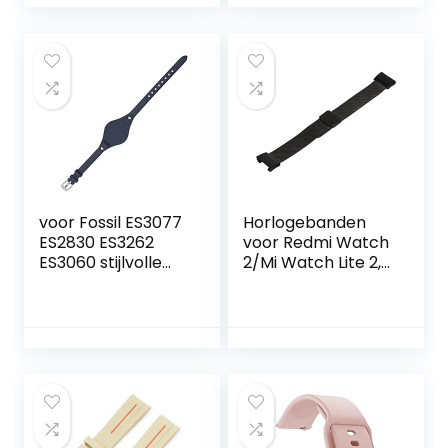
Siliconen Pin Fob,
Accessories (Band
Voor
Color : Pink, Band
Verpleegkundigen
Width : 20mm)
Verloskundigen
Artsen
Gezondheidszorg
Paramedici
voor Fossil ES3077
Horlogebanden
ES2830 ES3262
voor Redmi Watch
ES3060 stijlvolle
2/Mi Watch Lite 2,
dames
Roestvrijstalen
horlogeband
Vervangende
lederen
Horlogebanden
horlogebandjes
Polsbandjes voor
dame kleine
Mannen en
armband (kleur:
Vrouwen voor
zwart zilver, maat:
Redmi Watch 2/Mi
8 mm)
Watch Lite 2
Armband (Zwart)