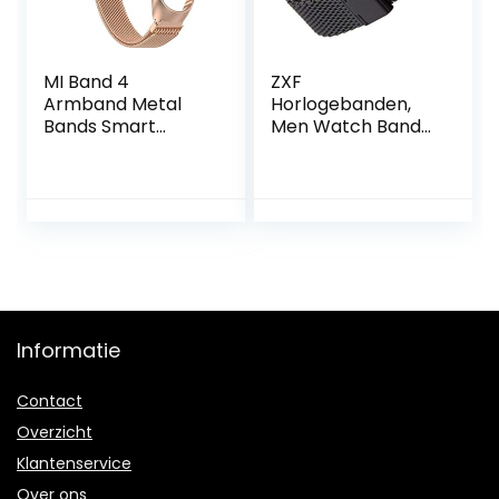
MI Band 4
ZXF
Armband Metal
Horlogebanden,
Bands Smart
Men Watch Band
Watch Straps
Link Bracelet Wrist
Roestvrijstalen
Strap 20 22mm
riem voor MI BAND
Mesh roestvrij
3 4 POLS BAND
staal Female
(Band Color : Rose
20mm 22mm
gold, Band Width :
Universal
For Mi band 4)
horlogeband
(Band Color :
Black, Band Width :
Informatie
22mm)
Contact
Overzicht
Klantenservice
Over ons