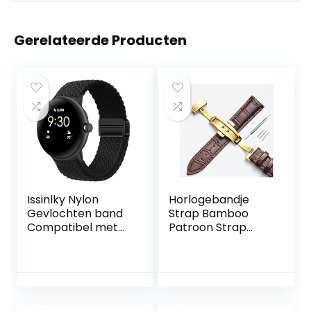
Gerelateerde Producten
Issinlky Nylon
Horlogebandje
Gevlochten band
Strap Bamboo
Compatibel met
Patroon Strap
Google pixel,
Echt lederen
Elastische
horlogeband met
Magnetische Gesp
dubbele pers
horlogeband voor
Butterfly gesp
Google Pixel
horloges
Watch/Google
accessoires 12-24