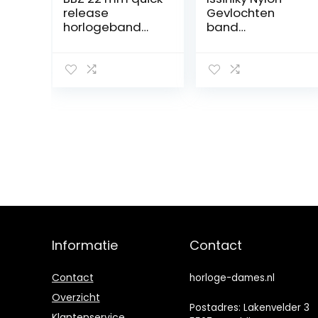
release
Gevlochten
horlogeband
band
Compatibel met
Compatibel met
Garmin
Google pixel,
Forerunner 265
Elastische
band,
Magnetische
Forerunner 965
Gesp
band,
horlogeband
FORERUNNER 255
voor Google
band
Pixel
Watch/Google
Pixel Watch 2
Mannen
Vrouwen
Informatie
Contact
Contact
horloge-dames.nl
Overzicht
Postadres: Lakenvelder 3
Klantenservice