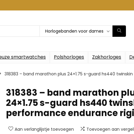
Horlogebanden voor dames
euze smartwatches
Polshorloges
Zakhorloges
D
318383 – band marathon plus 24×1.75 s-guard hs440 twinski
318383 – band marathon pl
24×1.75 s-guard hs440 twins
performance endurance rig
Aan verlanglijstje toevoegen
Toevoegen aan vergeli