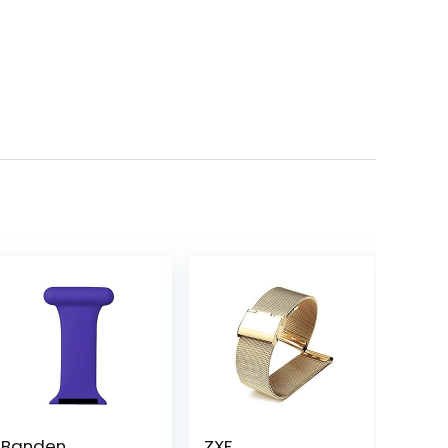
Banden
ZXF