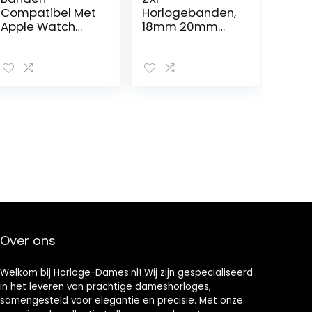
Compatibel Met
Horlogebanden,
Apple Watch
18mm 20mm
Series
22mm
SE/7/6/5/4/3/2/
Horlogeband
1 Patroon
304
Gedrukt
Roestvrijstalen
Siliconen Pin Fob,
Mesh
Voor
Vervangende
Verpleegkundig
Riem (Band
en
Color : Gold,
Verloskundigen
Band Width :
Artsen
14mm)
Gezondheidszor
g Paramedici
Over ons
Welkom bij Horloge-Dames.nl! Wij zijn gespecialiseerd
in het leveren van prachtige dameshorloges,
samengesteld voor elegantie en precisie. Met onze