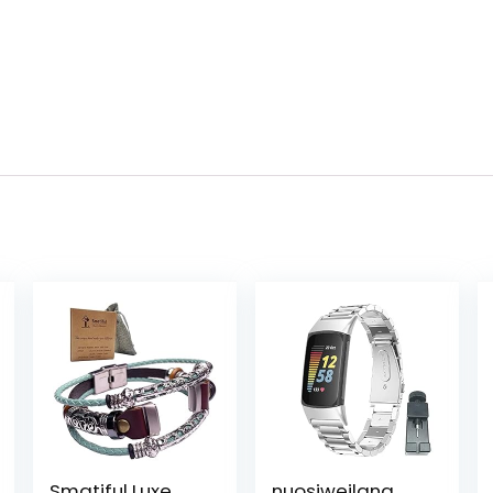
Smatiful Luxe
nuosiweilang