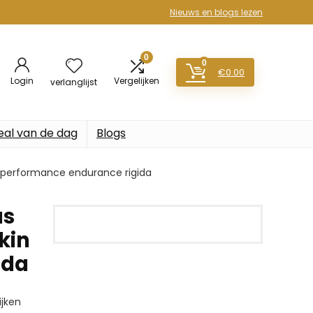
Nieuws en blogs lezen
0
0
€
0.00
Login
Vergelijken
verlanglijst
eal van de dag
Blogs
n performance endurance rigida
us
kin
ida
jken