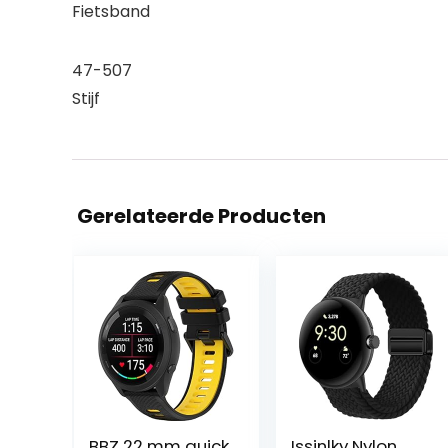
Fietsband
47-507
Stijf
Gerelateerde Producten
BBZ 22 mm quick
Issinlky Nylon