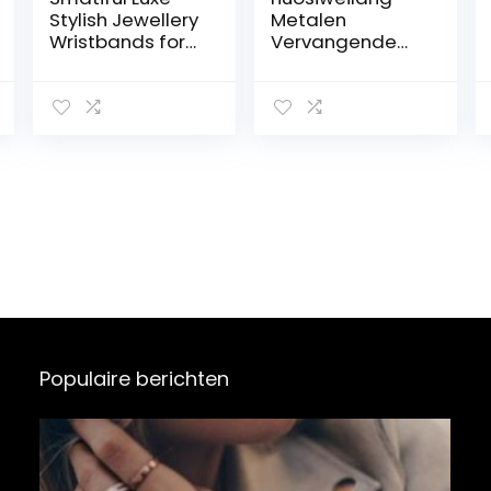
Stylish Jewellery
Metalen
Wristbands for
Vervangende
Femme Women,
Band
Adjustable
compatibel met
Replacement
Fitbit Charge 5
Sport Leather
Riem,Verstelbar
Strap for Fitbit
e Roestvrijstalen
Luxe Stylish
Horlogeband
Montre, Teal
Polsband Voor
Green Aqua
Dames,Klein
Groot
Populaire berichten