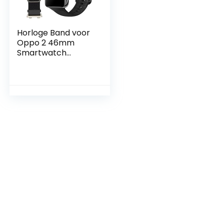
Horloge Band voor
Oppo 2 46mm
Smartwatch
Verstelbare
Smartwatch Band
0.8 in Flanel Textiel
Band Fall
Horlogebandje
Intrekbare(zwart)