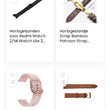
Horlogebanden
Horlogebandje
voor Redmi Watch
Strap Bamboo
2/Mi Watch Lite 2,
Patroon Strap
Roestvrijstalen
Echt lederen
Vervangende
horlogeband met
Horlogebanden
dubbele pers
Polsbandjes voor
Butterfly gesp
Mannen en
horloges
Vrouwen voor
accessoires 12-24
Redmi Watch 2/Mi
mm (Band Color :
Watch Lite 2
B, Band Width :
Armband (Zwart)
18mm)