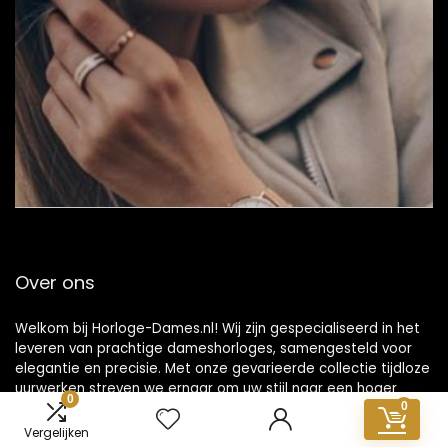
Over ons
Welkom bij Horloge-Dames.nl! Wij zijn gespecialiseerd in het
leveren van prachtige dameshorloges, samengesteld voor
elegantie en precisie. Met onze gevarieerde collectie tijdloze
uurwerken streven we ernaar om uw stijl naar een hoger
0
niveau te tillen en elke gelegenheid aan te vullen. Ontdek
0
vandaag nog jouw perfecte horloge!
Vergelijken