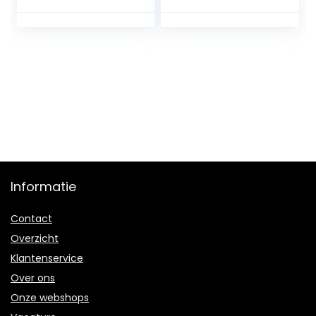
Vervanging
Forerunner 265
Horloge Band met
band, Forerunner
Dubbele Sloten
965 band,
Implementatie
FORERUNNER 255
Gesp voor Man
band
Vrouw 18mm
20mm 22mm
24mm met
Aanpassing Tool
Informatie
Contact
Overzicht
Klantenservice
Over ons
Onze webshops