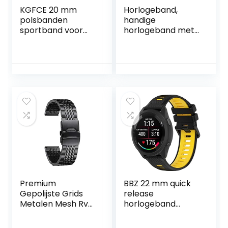
KGFCE 20 mm
Horlogeband,
polsbanden
handige
sportband voor
horlogeband met
Polar Ignite/Unite
gesp voor
horlogeband
algemeen gebruik
siliconen armband
voor professioneel
vervanging voor
gebruik ter
Polar Ignite 2
vervanging van
smartwatchbandj
horloge(16mm
es (kleur: 12, maat:
brown)
20 mm universeel)
Premium
BBZ 22 mm quick
Gepolijste Grids
release
Metalen Mesh Rvs
horlogeband
Horloge Strap
Compatibel met
Quick Release
Garmin