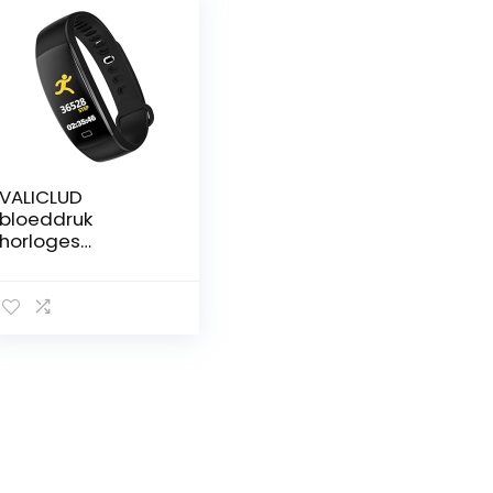
VALICLUD
bloeddruk
horloges
smartwatches
fitness armband
band slapen
sport
waterbestendig
slim horloge
polshorloge
intelligent
polsbandje