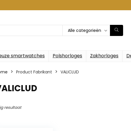
Alle categorieën
euze smartwatches
Polshorloges
Zakhorloges
D
ome
Product Fabrikant
‎VALICLUD
VALICLUD
ig resultaat