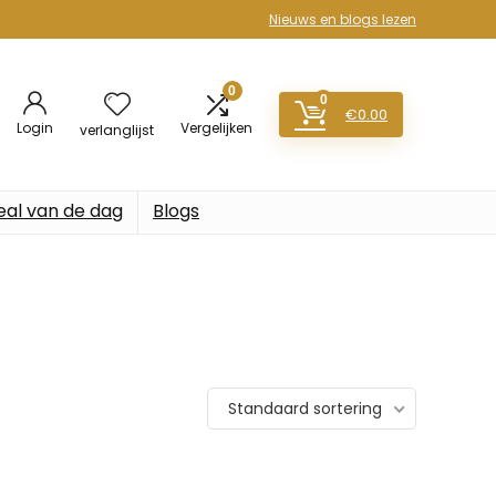
Nieuws en blogs lezen
0
0
€
0.00
Login
Vergelijken
verlanglijst
eal van de dag
Blogs
Standaard sortering