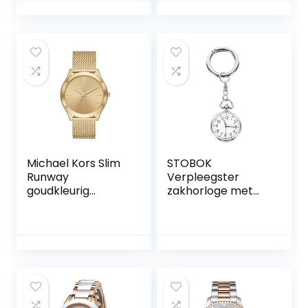
muziekbediening,
vrouwen week
meteo,
datum kalender 30
activiteitstrackers,
m waterdicht
slaapcontrole,
horloge met
vibrerend alarm,
roestvrijstalen
fotobehang, zwart
armband en
(zwart)
lichtgevende
wijzers
Michael Kors Slim
STOBOK
Runway
Verpleegster
goudkleurig
zakhorloge met
horloge
sleutelhanger,
hangende
doktershorloge,
kwartsbeweging,
verpleegsters,
horloges, voor
doktersverpleegst
ers, eenvoudig te