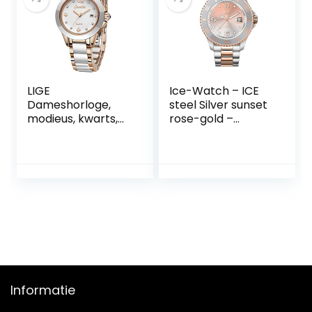
lezen, zilver, zilver,
12×3,5 cm.
LIGE
Ice-Watch – ICE
Dameshorloge,
steel Silver sunset
modieus, kwarts,
rose-gold –
waterdicht,
Dameshorloge in
horloges voor
zilver met metalen
dames, roestvrij
armband – 016769
staal, armband,
(Medium)
horloge voor
meisjes
Informatie