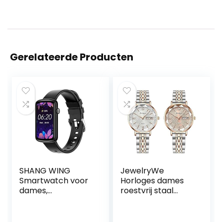
Gerelateerde Producten
SHANG WING
JewelryWe
Smartwatch voor
Horloges dames
dames,
roestvrij staal
hartfrequentie,
dameshorloge –
zuurstofverzadigin
elegant analoog
g, sporthorloge,
kwartshorloge