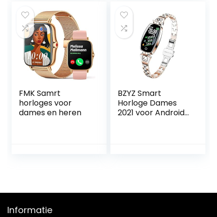
spraakassistent
smartwatch,
SpO2 hartslag
hartslagmeter,
slaapmonitor
slaapmonitor,
sport smartwatch
SpO2, IP68
voor Android iOS
activiteitstracker
zilver
voor Android en
iOS
FMK Samrt
BZYZ Smart
horloges voor
Horloge Dames
dames en heren
2021 voor Android
iOS Waterdichte
Fitness Armband
Dames
Smartwatch Slaap
Hartslagbewaking
Gift H8, (Kleur: H8
pro Gold) (Kleur:
Zilver) (Goud)
Informatie