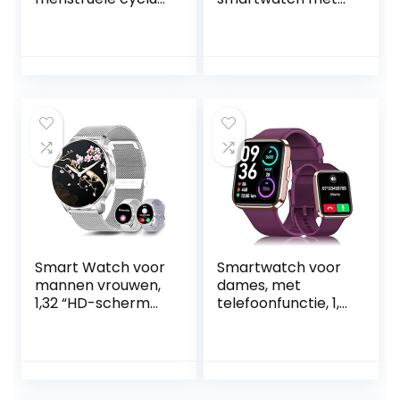
multifunctionele
telefoonfunctie,
vrouwen
1,32 inch volledig
Smartwatch
touchscreen,
Fitness Tracker
fitnesshorloge
voor Android iOS
voor dames, met
(C)
SpO2
hartslagfrequentie
, slaapmonitor,
IP67 waterdicht,
stappenteller,
horloge voor
dames, voor
Android iOS, zilver
Smart Watch voor
Smartwatch voor
mannen vrouwen,
dames, met
1,32 “HD-scherm
telefoonfunctie, 1,7
fitnesshorloge met
inch touchscreen,
oproepwijzerplaat
met Alexa,
tekstmelding
WhatsApp-
stappenteller
berichtherinnering
calorieën
, stappenteller,