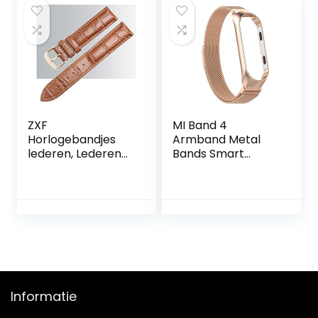
mm (Band Color :
B, Band Width :
18mm)
ZXF
MI Band 4
Horlogebandjes
Armband Metal
lederen, Lederen
Bands Smart
horlogebandjes
Watch Straps
Gepolijste gesp
Roestvrijstalen
horloge bandriem
riem voor MI BAND
snelkoppelingsver
3 4 POLS BAND
vanging
(Band Color : Rose
polsbandjes
gold, Band Width :
gewatteerd (Color
For Mi band 4)
: Brown gold
buckle, Size :
Informatie
18mm)