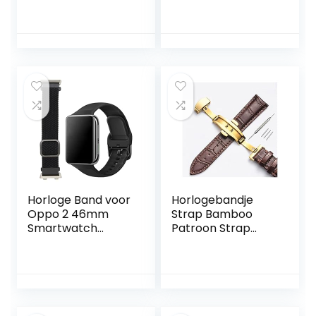
vervanging voor
Band compatibel
P06 22 mm,
met Fitbit Charge
verstelbare
5
reservearmband
Riem,Verstelbare
voor vrouwen
Roestvrijstalen
Horlogeband
Polsband Voor
Dames,Klein Groot
Horloge Band voor
Horlogebandje
Oppo 2 46mm
Strap Bamboo
Smartwatch
Patroon Strap
Verstelbare
Echt lederen
Smartwatch Band
horlogeband met
0.8 in Flanel Textiel
dubbele pers
Band Fall
Butterfly gesp
Horlogebandje
horloges
Intrekbare(zwart)
accessoires 12-24