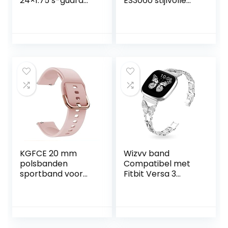
24×1.75 s-guard
ES3060 stijlvolle
hs440 twinskin
dames
performance
horlogeband
endurance rigida
lederen
horlogebandjes
dame kleine
armband (kleur:
zwart zilver, maat:
8 mm)
KGFCE 20 mm
Wizvv band
polsbanden
Compatibel met
sportband voor
Fitbit Versa 3
Polar Ignite/Unite
Sense Leuke
horlogeband
vlinder Stijlvolle
siliconen armband
glanzende
vervanging voor
sieraden Snelle
Polar Ignite 2
vervangende