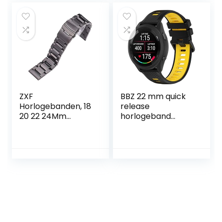
smartwatchbandj
metalen armband
es (kleur: 12, maat:
voor meisjes
20 mm universeel)
vrouwen
ZXF
BBZ 22 mm quick
Horlogebanden, 18
release
20 22 24Mm
horlogeband
Horlogebanden
Compatibel met
Armband Vrouwen
Garmin
Geborsteld Rvs
Forerunner 265
Polshorloge Strap
band, Forerunner
Band Dubbele
965 band,
Push Deployment
FORERUNNER 255
Sluiting (Color :
band
Zwart, Size :
20mm)