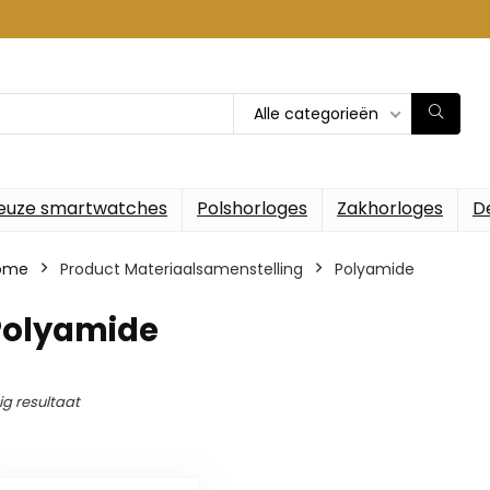
Alle categorieën
euze smartwatches
Polshorloges
Zakhorloges
D
ome
Product Materiaalsamenstelling
‎Polyamide
‎Polyamide
ig resultaat