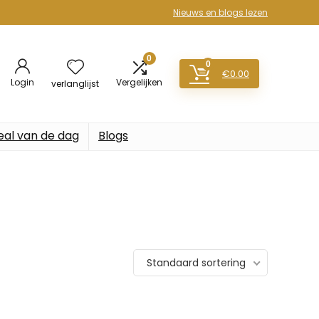
Nieuws en blogs lezen
0
0
€
0.00
Login
Vergelijken
verlanglijst
eal van de dag
Blogs
Standaard sortering