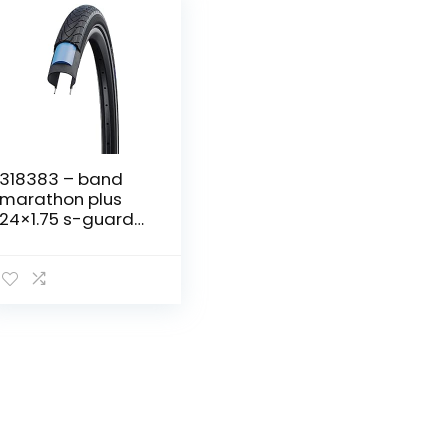
318383 – band
marathon plus
24×1.75 s-guard
hs440 twinskin
performance
endurance rigida