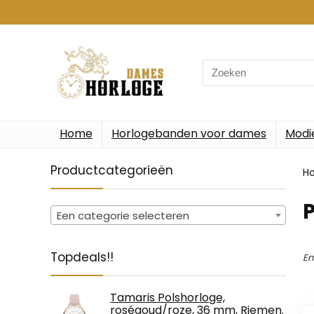
Search
for:
Home
Horlogebanden voor dames
Modi
Productcategorieën
H
Een categorie selecteren
Topdeals!!
En
Tamaris Polshorloge,
roségoud/roze, 36 mm, Riemen.