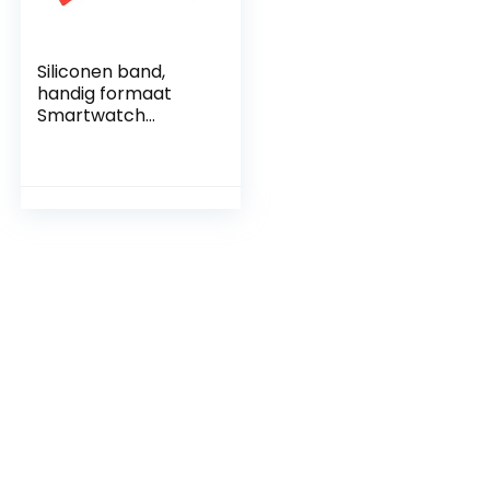
Siliconen band,
handig formaat
Smartwatch
siliconen band voor
Amazfit GTS 3 rood