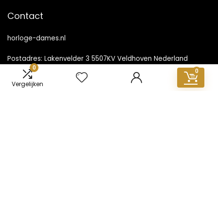
Contact
horloge-dames.nl
Postadres: Lakenvelder 3 5507KV Veldhoven Nederland
0
0
KVK: 88360687
Vergelijken
E-mail:
info@horloge-dames.nl
Populaire berichten