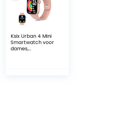
Ksix Urban 4 Mini
Smartwatch voor
dames,
smartwatch met
oproepen,
meldingen,
activiteitenarmban
d,
gezondheidsmonito
r, 1,74 inch display,
spraakassistent,
sportmodus, iOS-
en Android-app,
roze