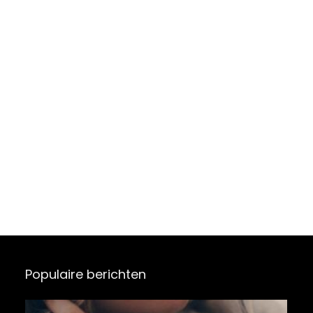
stappenteller, 20
sportmodi, IP67
fitnesstracker
voor Android iOS,
Populaire berichten