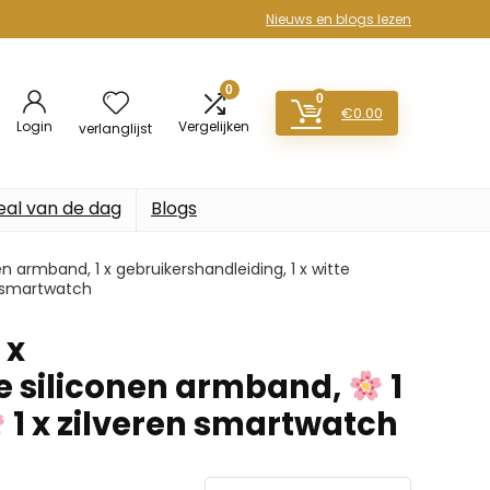
Nieuws en blogs lezen
0
0
€
0.00
Login
Vergelijken
verlanglijst
eal van de dag
Blogs
nen armband, 1 x gebruikershandleiding, 1 x witte
n smartwatch
 x
te siliconen armband,
1
1 x zilveren smartwatch