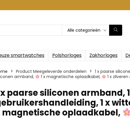
Alle categorieën
euze smartwatches
Polshorloges
Zakhorloges
D
ome
Product Meegeleverde onderdelen
‎1 x paarse silico
liconen armband,
1 x magnetische oplaadkabel,
1 x zilvere
1 x paarse siliconen armband, 1
ebruikershandleiding, 1 x wit
x magnetische oplaadkabel,