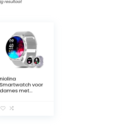
ig resultaat
niolina
Smartwatch voor
dames met
telefoonfunctie,
1,32 inch HD
volledig
touchscreen,
polshorloge met
hartslagmeter,
slaapmonitor,