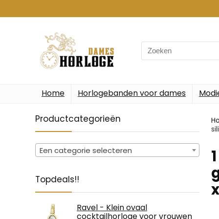
Search
for:
Home
Horlogebanden voor dames
Modi
Productcategorieën
H
si
Een categorie selecteren
‎
g
Topdeals!!
Ravel - Klein ovaal
cocktailhorloge voor vrouwen