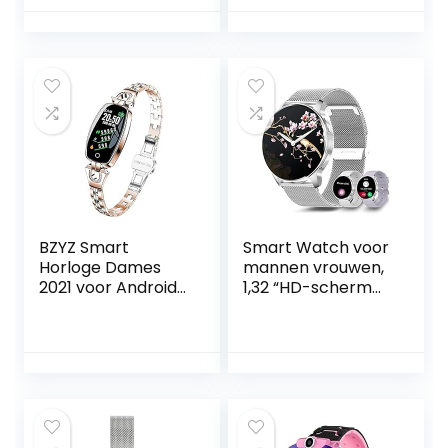
waterdicht,
Bluetooth,
stappenteller,
Slaapmonitor
hartslagmeting,
Menstruatie
calorieën, slaap,
volgen,IP68
Android, iOS
Waterproof
Activity Tracker
with Compass for
iPhone Samsung
and Android
BZYZ Smart
Smart Watch voor
Horloge Dames
mannen vrouwen,
2021 voor Android
1,32 “HD-scherm
iOS Waterdichte
fitnesshorloge met
Fitness Armband
oproepwijzerplaat
Dames
tekstmelding
Smartwatch Slaap
stappenteller
Hartslagbewaking
calorieën
Gift H8, (Kleur: H8
spraakassistent
pro Gold) (Kleur:
SpO2 hartslag
Zilver) (Goud)
slaapmonitor