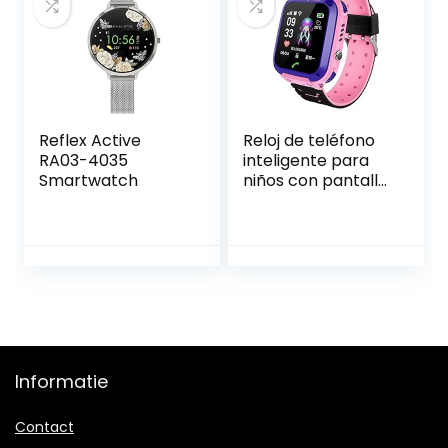
sport smartwatch
voor Android iOS
zilver
Reflex Active
Reloj de teléfono
RA03-4035
inteligente para
Smartwatch
niños con pantalla
táctile de
posicionamiento
waterdicht para
niños y niñas de
escuela primaria y
secundaria foto
multición HD
Informatie
Contact