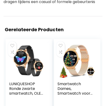
dragen tijdens een casual of formele gebeurtenis
Gerelateerde Producten
LUNIQUESHOP
Smartwatch
Ronde zwarte
Dames,
smartwatch, OLED
Smartwatch voor
touchscreen
Dames met
dameshorloge,
Bellen/Kiezen via