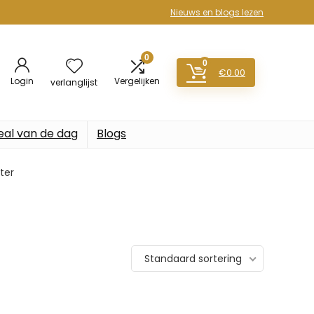
Nieuws en blogs lezen
0
0
€
0.00
Login
Vergelijken
verlanglijst
eal van de dag
Blogs
eter
Standaard sortering