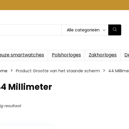
Alle categorieën
euze smartwatches
Polshorloges
Zakhorloges
D
ome
Product Grootte van het staande scherm
‎44 Millim
44 Millimeter
ig resultaat