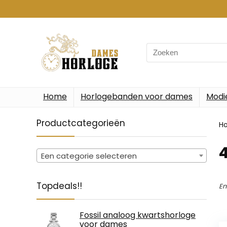
Search
for:
Home
Horlogebanden voor dames
Modi
Productcategorieën
H
‎
Een categorie selecteren
Topdeals!!
En
Fossil analoog kwartshorloge
voor dames