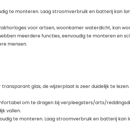
dig te monteren. Laag stroomverbruik en batterij kan lang
ob zakhorloges voor artsen, woonkamer waterdicht, kan wo
ges hebben meerdere functies, eenvoudig te monteren en 
dere mensen.
ransparant glas, de wijzerplaat is zeer duidelijk te lezen.
comfortabel om te dragen bij verpleegsters/arts/reddingsdi
jk vallen.
nvoudig te monteren. Laag stroomverbruik en batterij kan l