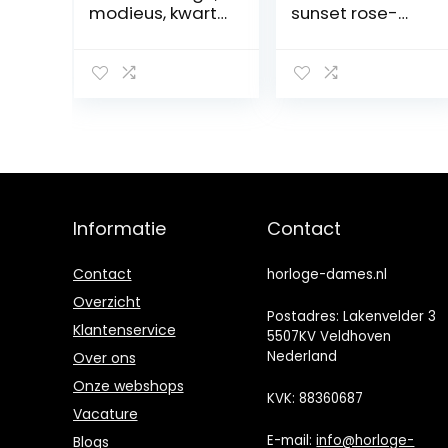
modieus, kwarts,
sunset rose-
waterdicht,
gold –
horloges voor
Dameshorloge
dames, roestvrij
in zilver met
staal, armband,
metalen
horloge voor
armband –
meisjes
016769
(Medium)
Informatie
Contact
Contact
horloge-dames.nl
Overzicht
Postadres: Lakenvelder 3
Klantenservice
5507KV Veldhoven
Nederland
Over ons
Onze webshops
KVK: 88360687
Vacature
E-mail:
info@horloge-
Blogs