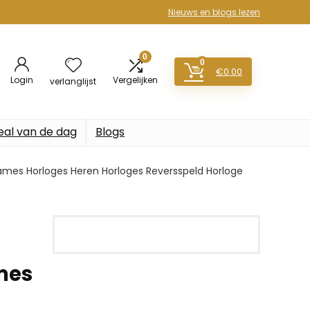
Nieuws en blogs lezen
0
0
€
0.00
Login
Vergelijken
verlanglijst
eal van de dag
Blogs
Dames Horloges Heren Horloges Reversspeld Horloge
mes