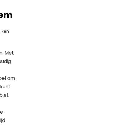
eem
jken
en. Met
oudig
abel om
 kunt
iel,
te
ijd