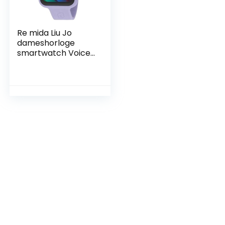
Re mida Liu Jo
dameshorloge
smartwatch Voice
Fancy rubber
blauweregen
SWLJ134