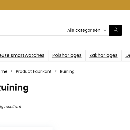
Alle categorieën
euze smartwatches
Polshorloges
Zakhorloges
D
ome
Product Fabrikant
‎Ruining
Ruining
ig resultaat