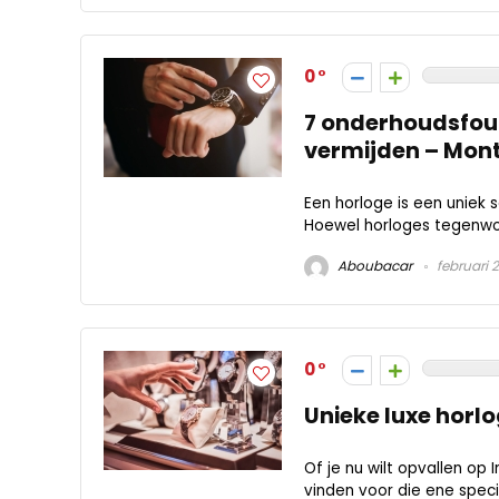
0
7 onderhoudsfout
vermijden – Mon
Een horloge is een uniek so
Hoewel horloges tegenwoo
Aboubacar
februari 
0
Unieke luxe horl
Of je nu wilt opvallen op 
vinden voor die ene special