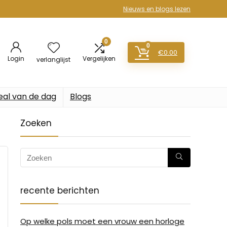
Nieuws en blogs lezen
0
0
€
0.00
Login
Vergelijken
verlanglijst
eal van de dag
Blogs
Zoeken
recente berichten
Op welke pols moet een vrouw een horloge