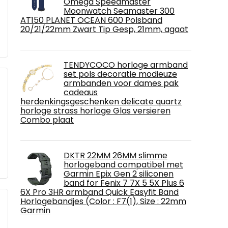
Omega Speedmaster
Moonwatch Seamaster 300
AT150 PLANET OCEAN 600 Polsband
20/21/22mm Zwart Tip Gesp, 21mm, agaat
TENDYCOCO horloge armband
set pols decoratie modieuze
armbanden voor dames pak
cadeaus
herdenkingsgeschenken delicate quartz
horloge strass horloge Glas versieren
Combo plaat
DKTR 22MM 26MM slimme
horlogeband compatibel met
Garmin Epix Gen 2 siliconen
band for Fenix ​​7 7X 5 5X Plus 6
6X Pro 3HR armband Quick Easyfit Band
Horlogebandjes (Color : F7(1), Size : 22mm
Garmin