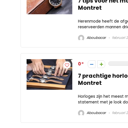
7 tips voor het 
Montret
Herenmode heeft de afge
reserveerden mannen drie
Aboubacar
februari 
0
7 prachtige horlo
Montret
Horloges zijn het meest 
statement met je look door
Aboubacar
februari 