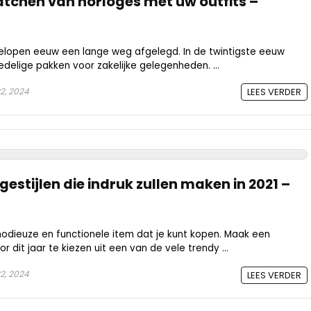
matchen van horloges met uw outfits –
lopen eeuw een lange weg afgelegd. In de twintigste eeuw
delige pakken voor zakelijke gelegenheden. ...
22, 2024
LEES VERDER
gestijlen die indruk zullen maken in 2021 –
modieuze en functionele item dat je kunt kopen. Maak een
 dit jaar te kiezen uit een van de vele trendy ...
22, 2024
LEES VERDER