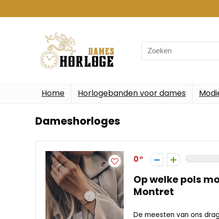
Search
for:
Home
Horlogebanden voor dames
Modi
Dameshorloges
0
Op welke pols mo
Montret
De meesten van ons dragen