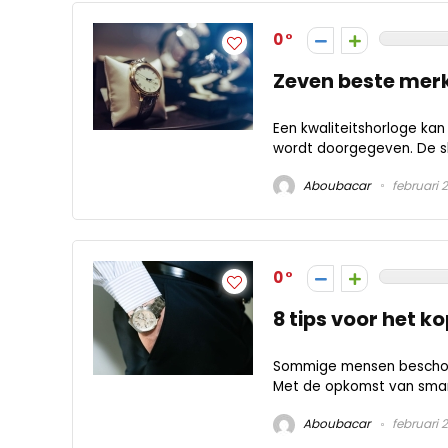
0
Zeven beste merk
Een kwaliteitshorloge kan
wordt doorgegeven. De sle
Aboubacar
februari 
0
8 tips voor het k
Sommige mensen beschouw
Met de opkomst van smart
Aboubacar
februari 