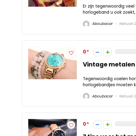
Er zijn tegenwoordig veel
horlogeband u ook zoekt, 
Aboubacar
februari 
0
Vintage metalen
Tegenwoordig voelen horl
horlogebandjes moeten kiez
Aboubacar
februari 
0