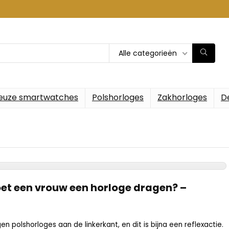
Alle categorieën
euze smartwatches
Polshorloges
Zakhorloges
D
et een vrouw een horloge dragen? –
 polshorloges aan de linkerkant, en dit is bijna een reflexactie.