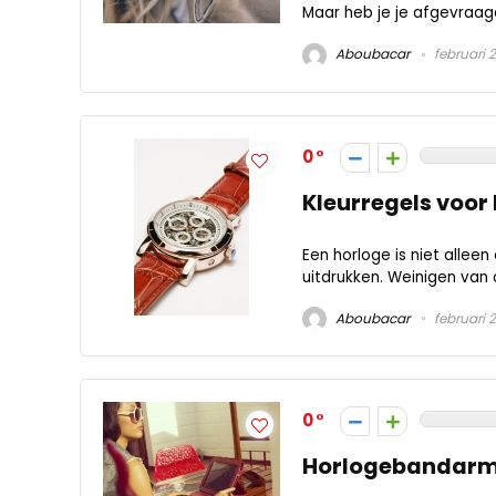
Maar heb je je afgevraag
Aboubacar
februari 
0
Kleurregels voor
Een horloge is niet alleen
uitdrukken. Weinigen van o
Aboubacar
februari 
0
Horlogebandarmb