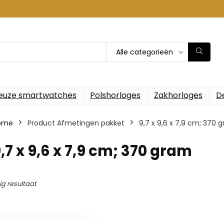
Alle categorieën
euze smartwatches
Polshorloges
Zakhorloges
D
ome
Product Afmetingen pakket
‎9,7 x 9,6 x 7,9 cm; 370 
9,7 x 9,6 x 7,9 cm; 370 gram
ig resultaat