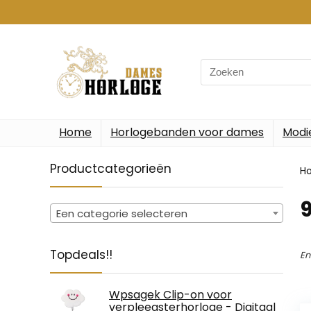
Search
for:
Home
Horlogebanden voor dames
Modi
Productcategorieën
H
‎
Een categorie selecteren
Topdeals!!
En
Wpsagek Clip-on voor
verpleegsterhorloge - Digitaal