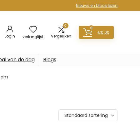
Nieuws en blogs lezen
0
0
€
0.00
Login
Vergelijken
verlanglijst
eal van de dag
Blogs
gram
Standaard sortering