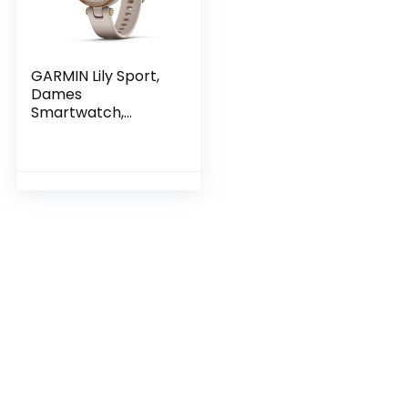
GARMIN Lily Sport,
Dames
Smartwatch,
Hoogwaardig
Aluminium,
Gezondheids en
Fitnessgegevens,
Vrouwen,
Touchscreen,
Smartphonemeldin
gen, 5 Dagen
Batterijduur
(Gereviseerd)