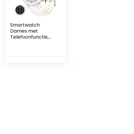
Smartwatch
Dames met
Telefoonfunctie,
1,32” Volledig
Touchscreen
Smartwatches
Dames met SpO2
Hartslagfrequentie
Slaapmonitor, IP67
Waterdicht
Stappenteller
Fitnesshorloge
voor Android iOS,
Goud/wit