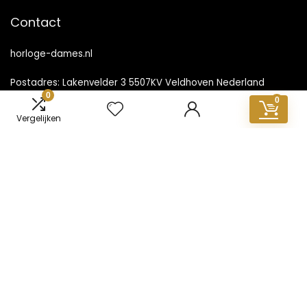
Contact
horloge-dames.nl
Postadres: Lakenvelder 3 5507KV Veldhoven Nederland
0
0
KVK: 88360687
Vergelijken
E-mail:
info@horloge-dames.nl
Populaire berichten