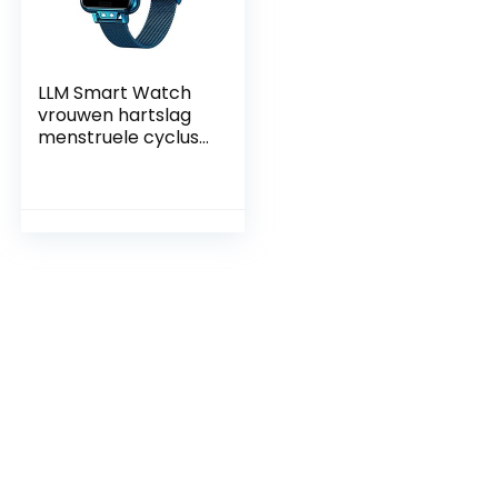
LLM Smart Watch
vrouwen hartslag
menstruele cyclus
multifunctionele
vrouwen
Smartwatch
Fitness Tracker
voor Android iOS
(C)