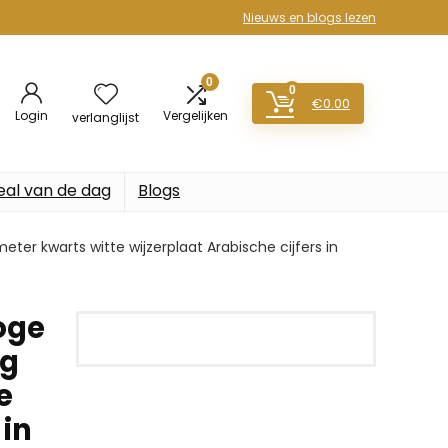
Nieuws en blogs lezen
0
0
€
0.00
Login
Vergelijken
verlanglijst
eal van de dag
Blogs
 kwarts witte wijzerplaat Arabische cijfers in
oge
ng
e
 in