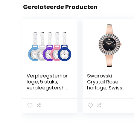
Gerelateerde Producten
Verpleegsterhor
Swarovski
loge, 5 stuks,
Crystal Rose
verpleegstersho
horloge, Swiss
rloge,
Made, Metalen
zakhorloge,
armband, Zwart,
verpleegstersho
Roségoudkleuri
rloge,
ge afwerking
verpleegsters,
zakhorloge met
gloeiende