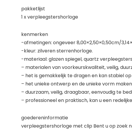
pakketlijst
1 x verpleegstershorloge
kenmerken
-afmetingen: ongeveer 8,00×2,50×0,50cm/3,14×
-kleur: zilveren sterrenhorloge.
-materiaal: glazen spiegel, quartz verpleegsters
– materialen van voorkeurskwaliteit, veilig, du
– het is gemakkelijk te dragen en kan stabiel o
– het unieke ontwerp en de unieke vorm maken 
– duurzaam, veilig, draagbaar, eenvoudig te bedi
– professioneel en praktisch, kan u een redelij
goedereninformatie
verpleegstershorloge met clip Bent u op zoek 