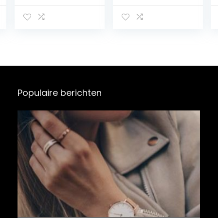
verpleegkundig
e Arts Pocket
en
Horloge Clip op
Quartz
Lichtgevende
Horloge
Draagbare
Telescopische
Digitale Horloge
Populaire berichten