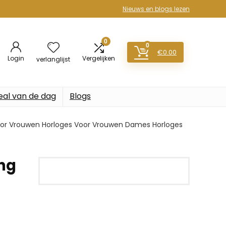
Nieuws en blogs lezen
0
0
€
0.00
Login
Vergelijken
verlanglijst
eal van de dag
Blogs
oor Vrouwen Horloges Voor Vrouwen Dames Horloges
ng