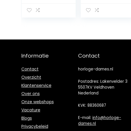
roestvrij staal
armband TT-
22x235mm
0118-PQ, groen
zilver/wit
Informatie
Contact
Contact
horloge-dames.nl
Overzicht
Postadres: Lakenvelder 3
Klantenservice
5507KV Veldhoven
Nederland
Over ons
Onze webshops
KVK: 88360687
Vacature
E-mail:
info@horloge-
Blogs
dames.nl
Privacybeleid