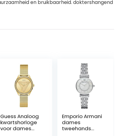
duurzaamheid en bruikbaarheid. doktershangend
Guess Analoog
Emporio Armani
kwartshorloge
dames
voor dames
tweehands
met
roestvrijstalen