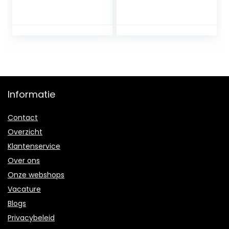
Verpleegkundige
oge, zakhorloge,
Pocket Horloge
verpleegstershorl
Opknoping Dokter
oge,
Pocket Horloge
verpleegsters,
Clip-on Fob
zakhorloge met
Horloge voor
gloeiende pointer,
Vrouwen Mannen
kwartshorloge, fob
Outdoor Horloges
horloge voor arts,
Gift
verpleegster,
Informatie
student,
Contact
Overzicht
Klantenservice
Over ons
Onze webshops
Vacature
Blogs
Privacybeleid