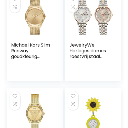
Michael Kors Slim
JewelryWe
Runway
Horloges dames
goudkleurig
roestvrij staal
horloge
dameshorloge –
elegant analoog
kwartshorloge
vrouwen week
datum kalender 30
m waterdicht
horloge met
roestvrijstalen
armband en
lichtgevende
wijzers