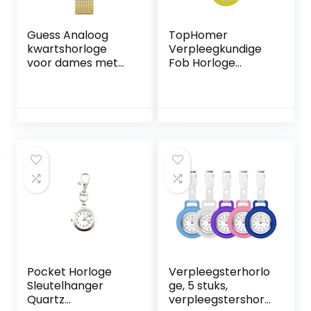
Guess Analoog
TopHomer
kwartshorloge
Verpleegkundige
voor dames met
Fob Horloge
roestvrijstalen
Verpleegkundige
armband W1142L2,
Arts Pocket
goud, armband
Horloge Clip op
Quartz
Lichtgevende
Horloge
Draagbare
Telescopische
Digitale Horloge
Pocket Horloge
Verpleegsterhorlo
Sleutelhanger
ge, 5 stuks,
Quartz
verpleegstershorl