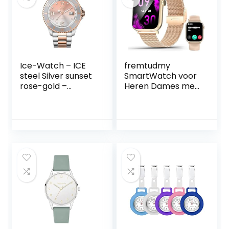
Ice-Watch – ICE
fremtudmy
steel Silver sunset
SmartWatch voor
rose-gold –
Heren Dames met
Dameshorloge in
Bluetooth -
zilver met metalen
Oproepfunctie,Fitn
armband – 016769
esshorloge met
(Medium)
Bloeddrukmeting/
Hartslag/Slaaptra
cker Monitor
Digital Sports
Waterdichte
Zwemhorloges
voor Android iOS
(Rosegold)