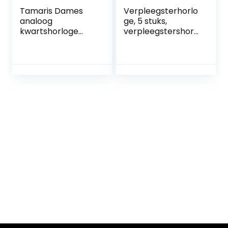
Tamaris Dames
Verpleegsterhorlo
analoog
ge, 5 stuks,
kwartshorloge
verpleegstershorl
met siliconen
oge, zakhorloge,
armband TT-0118-
verpleegstershorl
PQ, groen
oge,
verpleegsters,
zakhorloge met
gloeiende pointer,
kwartshorloge, fob
horloge voor arts,
verpleegster,
student,