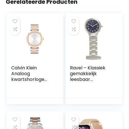
Gerelateerde Producten
Calvin Klein
Ravel – Klassiek
Analoog
gemakkelijk
kwartshorloge
leesbaar
met tweekleurige
zakhorloge voor
roestvrijstalen
verpleegkundigen
armband voor
dames – 25200251