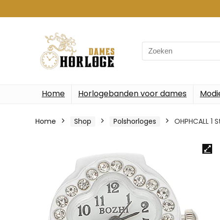
Search
for:
Home
Horlogebanden voor dames
Modi
Home
Shop
Polshorloges
OHPHCALL 1 S