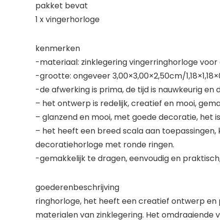
pakket bevat
1 x vingerhorloge
kenmerken
-materiaal: zinklegering vingerringhorloge voor
-grootte: ongeveer 3,00×3,00×2,50cm/1,18×1,18×0
-de afwerking is prima, de tijd is nauwkeurig en d
– het ontwerp is redelijk, creatief en mooi, ge
– glanzend en mooi, met goede decoratie, het i
– het heeft een breed scala aan toepassingen, 
decoratiehorloge met ronde ringen.
-gemakkelijk te dragen, eenvoudig en praktisc
goederenbeschrijving
ringhorloge, het heeft een creatief ontwerp en 
materialen van zinklegering. Het omdraaiende vi