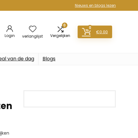
Nieuws en blogs lezen
0
0
€
0.00
Login
Vergelijken
verlanglijst
eal van de dag
Blogs
ten
jken