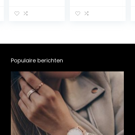
OLED
Smartwatch
touchscreen
voor dames
dameshorloge,
roségoud met
waterdicht,
roze siliconen
stappenteller,
band – HD-
hartslagmeting,
touchscreen 1,2
calorieën, slaap,
inch – IP67
Android, iOS
waterdicht – 22
sportmodi –
DCU Smart App
Populaire berichten