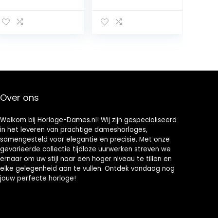
geïntegreerde
voor Dames
Alexa ,eén
met
maat,zilver
Bellen/Kiezen
via Bluetooth,
Slaapmonitor
Menstruatie
volgen,IP68
Waterproof
Activity Tracker
with Compass
Over ons
for iPhone
Samsung and
Android
Welkom bij Horloge-Dames.nl! Wij zijn gespecialiseerd
in het leveren van prachtige dameshorloges,
samengesteld voor elegantie en precisie. Met onze
gevarieerde collectie tijdloze uurwerken streven we
ernaar om uw stijl naar een hoger niveau te tillen en
elke gelegenheid aan te vullen. Ontdek vandaag nog
jouw perfecte horloge!