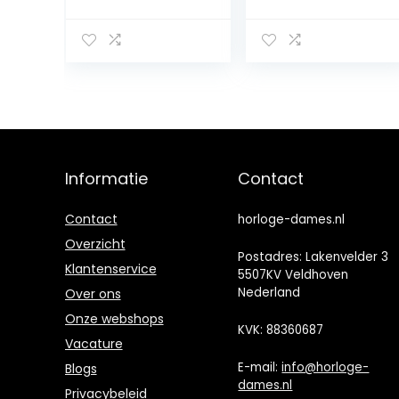
telefoonfunctie
met
(diamant zilver)
telefoonfunctie,
1,39 inch HD
volledig
touchscreen,
fitnesstracker
met SpO2,
hartslagmeter,
slaapmonitor,
menstruatiecycl
Informatie
Contact
us, 120
sportmodi,
polshorloge
Contact
horloge-dames.nl
voor iOS
Overzicht
Postadres: Lakenvelder 3
Klantenservice
5507KV Veldhoven
Nederland
Over ons
Onze webshops
KVK: 88360687
Vacature
E-mail:
info@horloge-
Blogs
dames.nl
Privacybeleid