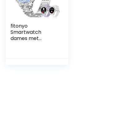
fitonyo
Smartwatch
dames met
telefoonfunctie
(diamant zilver)