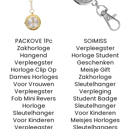
PACKOVE 1Pc
SOIMISS
Zakhorloge
Verpleegster
Hangend
Horloge Student
Verpleegster
Geschenken
Horloge Clip Op
Meisje Gift
Dames Horloges
Zakhorloge
Voor Vrouwen
Sleutelhanger
Verpleegster
Verpleging
Fob Mini Revers
Student Badge
Horloge
Sleutelhanger
Sleutelhanger
Voor Kinderen
Voor Kinderen
Meisjes Horloges
Verpleegster
Sleutelhangers